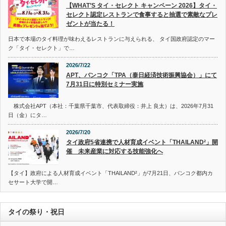
【WHAT’S タイ・セレクト キャンペーン 2026】タイ・
セレクト認定レストランで食事すると抽選で素敵なプレ
ゼントが当たる！
日本で本場のタイ料理が味わえるレストランに与えられる、 タイ国政府認定のマー
ク「タイ・セレクト」で…
2026/7/22
APT、バンコク「TPA（泰日経済技術振興協会）」にて
7月31日に特別セミナー実施
株式会社APT（本社：千葉県千葉市、代表取締役：井上 良太）は、2026年7月31
日（金）にタ…
2026/7/20
タイ政府5省連携で人材育成イベント「THAILAND²」開
催 未来産業に対応する技能強化へ
【タイ】政府による人材育成イベント「THAILAND²」が7月21日、バンコク都内カ
セサート大学で開…
タイの祭り・祝日