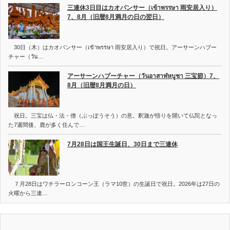
三連休3日目はカオパンサー（เข้าพรรษา 雨安居入り）
7、8月（旧暦8月満月の日の翌日）
30日（木）はカオパンサー（เข้าพรรษา 雨安居入り）で祝日。アーサーンハブー
チャー（วัน…
アーサーンハブーチャー（วันอาสาฬหบูชา 三宝節）7、
8月（旧暦8月満月の日）
祝日。三宝は仏・法・僧（ぶっぽうそう）の意。釈迦が悟りを開いて仏陀となっ
た7週間後、鹿が多く住んで…
7月28日は国王生誕日、30日まで三連休
７月28日はワチラーロンコーン王（ラマ10世）の生誕日で祝日。2026年は27日の
火曜から三連…