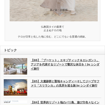
仏教国タイの最果て
止まぬテロの地
テロが日常と化した地に住む、どこにでもいる普通の姉妹。
トピック
【8/6】「プーケット」エキゾティック＆エレガント。
アジアを代表するリゾートで贅沢な休日を！by シンダ
イ旅行
【8/5】大遺跡群と聖地キャンディーそしてジープサフ
ァリ「スリランカ」の見所を巡る旅 by シンダイ旅行
【8/4】世界的リゾート地のバリ島、遊び方色々なイン