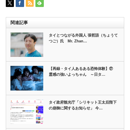
関連記事
タイとつながる外国人 張哲語（ちょうて
つご）氏 Mr. Zhan…
【再録・タイ人あるある恐怖体験】⑰
霊感の強いよっちゃん ～日タ…
タイ政府観光庁「シリキット王太后陛下
の崩御に関するお知らせ」 今…