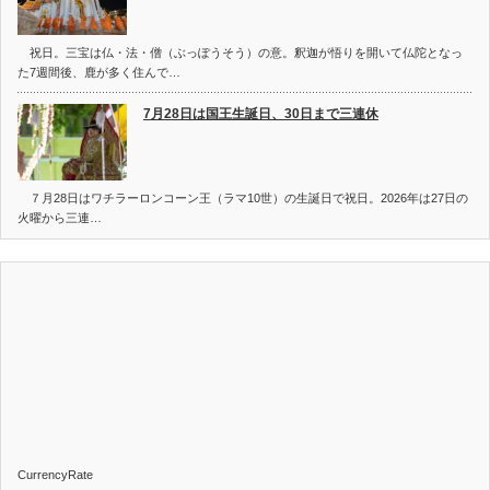
祝日。三宝は仏・法・僧（ぶっぽうそう）の意。釈迦が悟りを開いて仏陀となっ
た7週間後、鹿が多く住んで…
7月28日は国王生誕日、30日まで三連休
７月28日はワチラーロンコーン王（ラマ10世）の生誕日で祝日。2026年は27日の
火曜から三連…
CurrencyRate