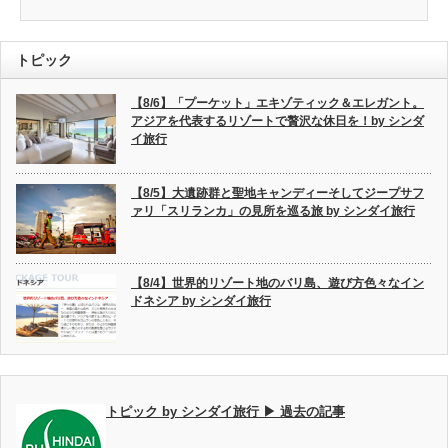
トピック
【8/6】「プーケット」エキゾティック＆エレガント。
アジアを代表するリゾートで贅沢な休日を！by シンダ
イ旅行
【8/5】大遺跡群と聖地キャンディーそしてジープサフ
ァリ「スリランカ」の見所を巡る旅 by シンダイ旅行
【8/4】世界的リゾート地のバリ島、遊び方色々なイン
ドネシア by シンダイ旅行
トピック by シンダイ旅行 ▶ 過去の記事