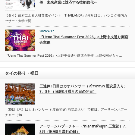
催 未来産業に対応する技能強化へ
【タイ】政府による人材育成イベント「THAILAND²」が7月21日、バンコク都内カ
セサート大学で開…
2026/7/17
『Ueno Thai Summer Fest 2026』×上野中央通り商店
会主催
『Ueno Thai Summer Fest 2026』×上野中央通り商店会主催 上野公園がもっ…
タイの祭り・祝日
三連休3日目はカオパンサー（เข้าพรรษา 雨安居入り）
7、8月（旧暦8月満月の日の翌日）
30日（木）はカオパンサー（เข้าพรรษา 雨安居入り）で祝日。アーサーンハブー
チャー（วัน…
アーサーンハブーチャー（วันอาสาฬหบูชา 三宝節）7、
8月（旧暦8月満月の日）