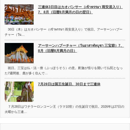
三連休3日目はカオパンサー（เข้าพรรษา 雨安居入り）
7、8月（旧暦8月満月の日の翌日）
30日（木）はカオパンサー（เข้าพรรษา 雨安居入り）で祝日。アーサーンハブー
チャー（วัน…
アーサーンハブーチャー（วันอาสาฬหบูชา 三宝節）7、
8月（旧暦8月満月の日）
祝日。三宝は仏・法・僧（ぶっぽうそう）の意。釈迦が悟りを開いて仏陀となっ
た7週間後、鹿が多く住んで…
7月28日は国王生誕日、30日まで三連休
７月28日はワチラーロンコーン王（ラマ10世）の生誕日で祝日。2026年は27日の
火曜から三連…