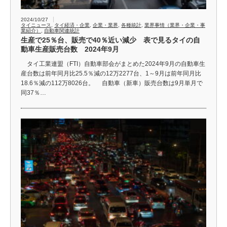
2024/10/27
タイニュース
,
タイ経済・企業
,
企業・業界
,
各種統計
,
業界事情（業界・企業・事
業紹介）
,
自動車関連統計
生産で25％台、販売で40％近い減少 表で見るタイの自
動車生産販売台数 2024年9月
タイ工業連盟（FTI）自動車部会がまとめた2024年9月の自動車生
産台数は前年同月比25.5％減の12万2277台、1～9月は前年同月比
18.6％減の112万8026台。 自動車（新車）販売台数は9月単月で
同37％…