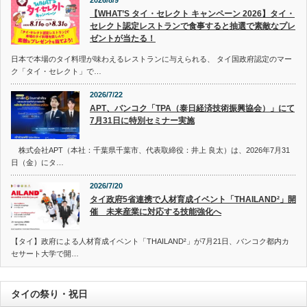
2026/8/9
【WHAT’S タイ・セレクト キャンペーン 2026】タイ・
セレクト認定レストランで食事すると抽選で素敵なプレ
ゼントが当たる！
日本で本場のタイ料理が味わえるレストランに与えられる、 タイ国政府認定のマー
ク「タイ・セレクト」で…
2026/7/22
APT、バンコク「TPA（泰日経済技術振興協会）」にて
7月31日に特別セミナー実施
株式会社APT（本社：千葉県千葉市、代表取締役：井上 良太）は、2026年7月31
日（金）にタ…
2026/7/20
タイ政府5省連携で人材育成イベント「THAILAND²」開
催 未来産業に対応する技能強化へ
【タイ】政府による人材育成イベント「THAILAND²」が7月21日、バンコク都内カ
セサート大学で開…
タイの祭り・祝日