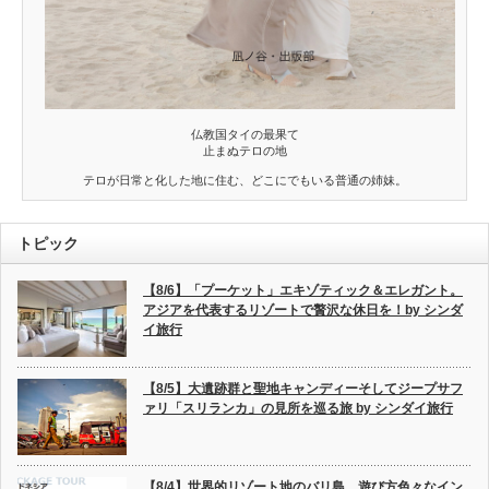
仏教国タイの最果て
止まぬテロの地
テロが日常と化した地に住む、どこにでもいる普通の姉妹。
トピック
【8/6】「プーケット」エキゾティック＆エレガント。
アジアを代表するリゾートで贅沢な休日を！by シンダ
イ旅行
【8/5】大遺跡群と聖地キャンディーそしてジープサフ
ァリ「スリランカ」の見所を巡る旅 by シンダイ旅行
【8/4】世界的リゾート地のバリ島、遊び方色々なイン