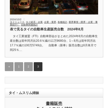
2024/10/2
タイニュース
,
タイ経済・企業
,
企業・業界
,
各種統計
,
業界事情（業界・企業・事
業紹介）
,
自動車関連統計
表で見るタイの自動車生産販売台数 2024年8月
タイ工業連盟（FTI）自動車部会がまとめた2024年8月の自動車生
産台数は前年同月比20.6％減の11万9680台、1～8月は前年同月比
17.7％減の100万5749台。 自動車（新車）販売台数は8月単月で
同25％…
«
1
2
3
タイ・ムスリム姉妹
書籍販売