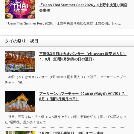
『Ueno Thai Summer Fest 2026』×上野中央通り商店
会主催
『Ueno Thai Summer Fest 2026』×上野中央通り商店会主催 上野公園がもっ…
タイの祭り・祝日
三連休3日目はカオパンサー（เข้าพรรษา 雨安居入り）
7、8月（旧暦8月満月の日の翌日）
30日（木）はカオパンサー（เข้าพรรษา 雨安居入り）で祝日。アーサーンハブー
チャー（วัน…
アーサーンハブーチャー（วันอาสาฬหบูชา 三宝節）7、
8月（旧暦8月満月の日）
祝日。三宝は仏・法・僧（ぶっぽうそう）の意。釈迦が悟りを開いて仏陀となっ
た7週間後、鹿が多く住んで…
7月28日は国王生誕日、30日まで三連休