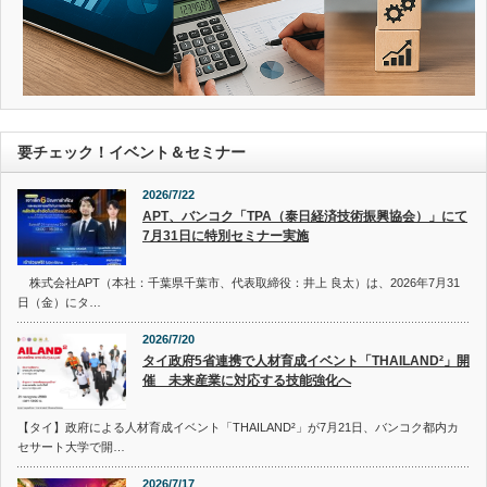
要チェック！イベント＆セミナー
2026/7/22
APT、バンコク「TPA（泰日経済技術振興協会）」にて
7月31日に特別セミナー実施
株式会社APT（本社：千葉県千葉市、代表取締役：井上 良太）は、2026年7月31
日（金）にタ…
2026/7/20
タイ政府5省連携で人材育成イベント「THAILAND²」開
催 未来産業に対応する技能強化へ
【タイ】政府による人材育成イベント「THAILAND²」が7月21日、バンコク都内カ
セサート大学で開…
2026/7/17