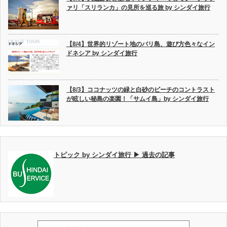
ァリ「スリランカ」の見所を巡る旅 by シンダイ旅行
【8/4】世界的リゾート地のバリ島、遊び方色々なイン
ドネシア by シンダイ旅行
【8/3】ココナッツの緑と白砂のビーチのコントラスト
が眩しい秘島の楽園！「サムイ島」by シンダイ旅行
トピック by シンダイ旅行 ▶ 過去の記事