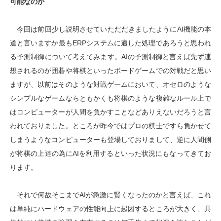
可能なのか
今回は前回少し説明させていただだきましたようにAI機能の本
道と言いますか最もERPシステムに適した処理であろうと思われ
る予測制御について考えてみます。AIの予測制御と言えば先ず連
想されるのが囲碁や将棋といったボードゲームでの対戦だと思い
ますが、以前はそのような対戦ゲームにおいて、オセロのような
シンプルなゲームならともかくも将棋のような複雑なルール上で
はコンピューターが人間を負かすことなどありえないだろうと言
われておりました。ところが昨今ではプロの棋士ですら負かせて
しまうようなコンピューターも登場しておりまして、逆に人間側
が将棋の上達の為にAIを利用するといった状況にもなってきてお
ります。
それで何故そこまでAIが急激に賢くなったのかと言えば、これ
は単純にハードウェアの性能向上に起因するところが大きく、具