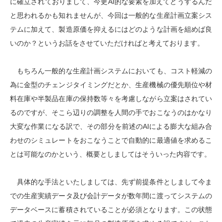
に確立されておりまして、今更AI的な要素を加えてどうするんだ
と思われるかも知れませんが、今回は一般的な生産計画立案シス
テムに加えて、製造原価を抑えるにはどのような計画を組めば良
いのか？というお話をさせていただければと考えております。
もちろん一般的な生産計画システムにおいても、コスト軽減の
為に金型のチェンジタイミングだとか、生産機械の優先順位や材
料在庫や半製品在庫の保持数等々を考慮しながら立案はされてい
るのですが、そこら辺りの調整を人間の手でおこなうのはかなり
大変な作業になる訳で、その部分を前述のAIによる膨大な組み合
わせのシミュレートをおこなうことで自動的に最適値を求めるこ
とは可能なのかという、概要としましてはそういった内容です。
具体的な手法といたしましては、先ず前提条件としまして今ま
での生産実績データ及び会計データが数年間に渡ってシステムの
データベースに蓄積されていることが必須となります。この状態