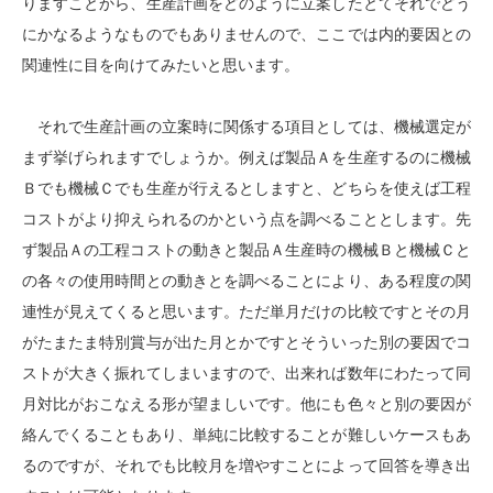
りますことから、生産計画をどのように立案したとてそれでどう
にかなるようなものでもありませんので、ここでは内的要因との
関連性に目を向けてみたいと思います。
それで生産計画の立案時に関係する項目としては、機械選定が
まず挙げられますでしょうか。例えば製品Ａを生産するのに機械
Ｂでも機械Ｃでも生産が行えるとしますと、どちらを使えば工程
コストがより抑えられるのかという点を調べることとします。先
ず製品Ａの工程コストの動きと製品Ａ生産時の機械Ｂと機械Ｃと
の各々の使用時間との動きとを調べることにより、ある程度の関
連性が見えてくると思います。ただ単月だけの比較ですとその月
がたまたま特別賞与が出た月とかですとそういった別の要因でコ
ストが大きく振れてしまいますので、出来れば数年にわたって同
月対比がおこなえる形が望ましいです。他にも色々と別の要因が
絡んでくることもあり、単純に比較することが難しいケースもあ
るのですが、それでも比較月を増やすことによって回答を導き出