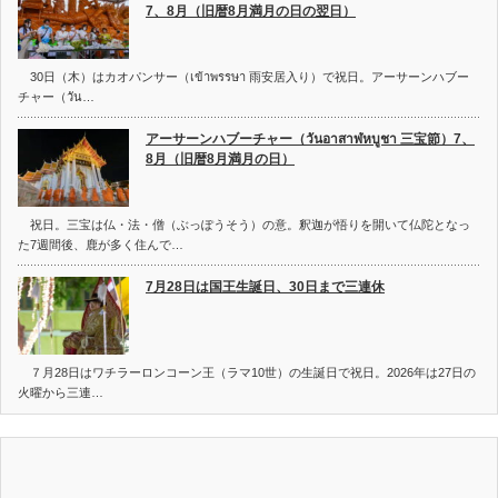
7、8月（旧暦8月満月の日の翌日）
30日（木）はカオパンサー（เข้าพรรษา 雨安居入り）で祝日。アーサーンハブー
チャー（วัน…
アーサーンハブーチャー（วันอาสาฬหบูชา 三宝節）7、
8月（旧暦8月満月の日）
祝日。三宝は仏・法・僧（ぶっぽうそう）の意。釈迦が悟りを開いて仏陀となっ
た7週間後、鹿が多く住んで…
7月28日は国王生誕日、30日まで三連休
７月28日はワチラーロンコーン王（ラマ10世）の生誕日で祝日。2026年は27日の
火曜から三連…