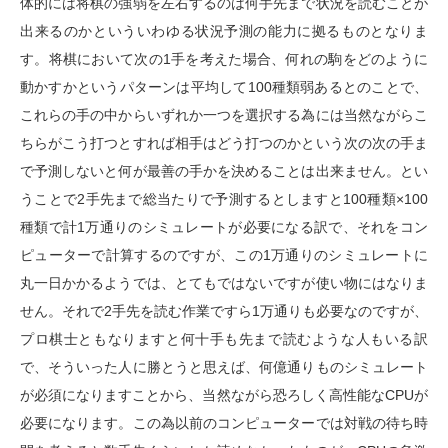
体的には将棋の強弱を左右するのは何手先まで状況を読むことが
出来るのかといういわゆる状況予測の能力に拠るものとなりま
す。将棋において次の1手を考えた場合、何れの駒をどのように
動かすかというパターンは平均して100種類弱あるとのことで、
これらの手の中からいずれか一つを選択する為には当然ながらこ
ちらがこう打つとすれば相手はどう打つのかという次の次の手ま
で予測しないと何が最善の手かを決めることは出来ません。とい
うことで2手先まで総当たりで予測するとしますと100種類×100
種類で計1万通りのシミュレートが必要になる訳で、それをコン
ピューターで計算するのですが、この1万通りのシミュレートに
丸一日かかるようでは、とてもではないですが使い物にはなりま
せん。それで2手先を読む作業ですら1万通りも必要なのですが、
プロ棋士ともなりますと何十手も先まで読むような人もいる訳
で、そういった人に勝とうと思えば、何億通りものシミュレート
が必須になりますことから、当然ながら恐ろしく高性能なCPUが
必要になります。この為以前のコンピューターでは対戦の待ち時