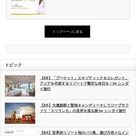
トップページに戻る
トピック
【8/6】「プーケット」エキゾティック＆エレガント。
アジアを代表するリゾートで贅沢な休日を！by シンダ
イ旅行
【8/5】大遺跡群と聖地キャンディーそしてジープサフ
ァリ「スリランカ」の見所を巡る旅 by シンダイ旅行
【8/4】世界的リゾート地のバリ島、遊び方色々なイン