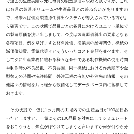
で過去の生産実績を元に毎月の製造原価を求める訳ですが、これ
は各月の製造ボリュームや生産品目との兼ね合いがありますの
で、出来れば個別製造原価算出システムが導入されている方がよ
り確実です。この状態で品目ごとの各月におけるユニット単位で
の製造原価を洗い出しまして、今度は製造原価算出の要素となる
各種項目、例を挙げますと材料原価、従業員の給与関係、機械の
減価償却費、電気代等々とそういったコスト金額を並べます。そ
して次に生産業務に纏わる様々な条件である制作機械の使用時間
や制作時の不良品数、不良要因、同一機械における作業順序や金
型替えの時間や洗浄時間、外注工程の有無や外注先の情報、その
他諸々の情報を片っ端から数値化してデータベース内に蓄積して
おきます。
その状態で、仮に1ヵ月間の工場内での生産品目が100品目あ
ったとしますと、一気にその100品目を対象にしてシミュレート
をおこなうと、焦点がぼやけてしまうと言いますか何が何やら分