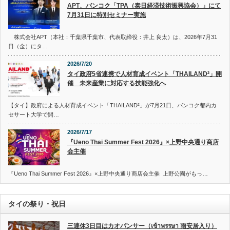
APT、バンコク「TPA（泰日経済技術振興協会）」にて
7月31日に特別セミナー実施
株式会社APT（本社：千葉県千葉市、代表取締役：井上 良太）は、2026年7月31
日（金）にタ…
2026/7/20
タイ政府5省連携で人材育成イベント「THAILAND²」開
催 未来産業に対応する技能強化へ
【タイ】政府による人材育成イベント「THAILAND²」が7月21日、バンコク都内カ
セサート大学で開…
2026/7/17
『Ueno Thai Summer Fest 2026』×上野中央通り商店
会主催
『Ueno Thai Summer Fest 2026』×上野中央通り商店会主催 上野公園がもっ…
タイの祭り・祝日
三連休3日目はカオパンサー（เข้าพรรษา 雨安居入り）