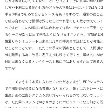
し方は考慮しなくても良いことになります。その意味の無い動か
し方や不利になる動かし方かどうかの判断は1手目だけではなく2
手目3手目で初めて分かるケースもありますので、通常の総当た
り組み合わせでは階層が深くなるにつれ恐ろしく数が増えていく
のですが、このAI将棋の組み合わせでは途中でチェック不要にな
るケースが次々に出て来るようになりますことから、実質的に6
憶通りをシミュレート出来れば凡そ28手先まで読むことが可能と
なるとのことです。（ただこの手法の弱点としまして、人間側が
AIを翻弄する為に故意に悪手を指し続けて行くと、最終的にAIが
対応出来なくなるというケースも稀にではありますが出て来るの
ですが）
ここでようやく本題に入らせていただきますが、ERPシステム
で予測制御が必要になる業務となりますと、先ずはストレートに
生産計画の立案システムを思い浮かべられるのではないでしょう
か。ただ同システムはAIが今のようにポピュラーになる前から既