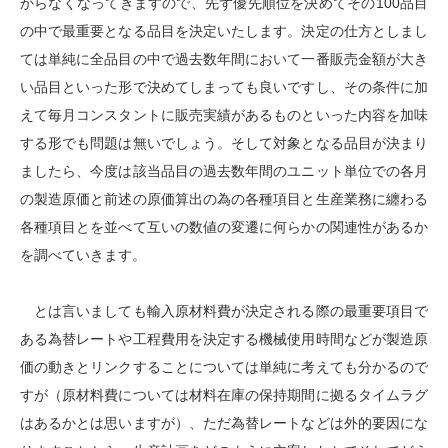
からなくなってきますので、先ず優先順位を決めてその100品目
の中で最重要となる品目を決定いたします。決定の仕方としまし
ては単純に全品目の中で過去数年間において一番販売金額が大き
い品目といった形で決めてしまっても良いですし、その条件に加
えて毎月コンスタントに販売実績があるものといった内容を加味
する形でも問題は無いでしょう。そして対象となる品目が決まり
ましたら、今度は該当品目の過去数年間のユニット単位での各月
の製造原価と前述の原価算出の為の各種項目と生産業務に纏わる
各種項目とを並べて互いの数値の変遷に何らかの関連性があるか
を調べていきます。
とは言いましても輸入原材料費が決定される際の最重要項目で
ある為替レートや工程費用を決定する機械使用時間などが製造原
価の動きとリンクすることについては単純に考えても分かるので
すが（原材料費については材料在庫の保持期間に拠るタイムラグ
はあるかとは思いますが）、ただ為替レートなどは外的要因にな