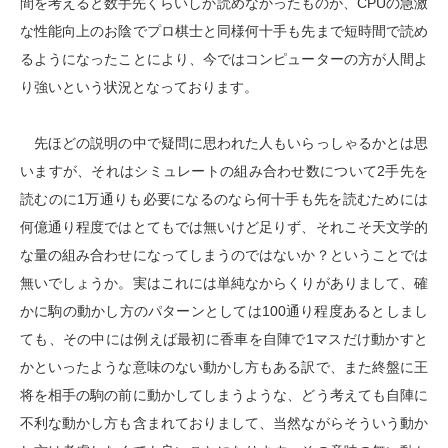
間を考えると数手先くらいしか読めなかったものが、CPUの急激
な性能向上のお陰でプロ棋士と同様何十手も先まで短時間で読め
るようになったことにより、今ではコンピューターの方が人間よ
り強いという状況となっております。
先ほどの説明の中で疑問に思われた人もいらっしゃるかとは思
いますが、それはシミュレートの組み合わせ数について2手先を
読むのに1万通りも必要になるのなら何十手も先を読むためには
何億通り程度ではとてもでは無いけど足りず、それこそ天文学的
な量の組み合わせになってしまうのではないか？ということでは
無いでしょうか。実はこれには単純なからくりがありまして、確
かに駒の動かし方のパターンとしては100通り程度あるとしまし
ても、その中には例えば最初に香車を自陣で1マスだけ動かすと
かといったような意味のない動かし方もある訳で、また終盤に王
将を相手の駒の前に動かしてしまうような、どう考えても自陣に
不利な動かし方も含まれておりまして、当然ながらそういう動か