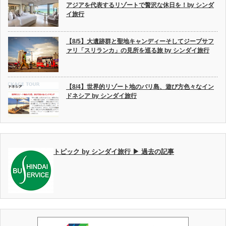
アジアを代表するリゾートで贅沢な休日を！by シンダ
イ旅行
【8/5】大遺跡群と聖地キャンディーそしてジープサフ
ァリ「スリランカ」の見所を巡る旅 by シンダイ旅行
【8/4】世界的リゾート地のバリ島、遊び方色々なイン
ドネシア by シンダイ旅行
トピック by シンダイ旅行 ▶ 過去の記事