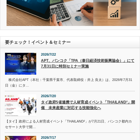
要チェック！イベント＆セミナー
2026/7/22
APT、バンコク「TPA（泰日経済技術振興協会）」にて
7月31日に特別セミナー実施
株式会社APT（本社：千葉県千葉市、代表取締役：井上 良太）は、2026年7月31
日（金）にタ…
2026/7/20
タイ政府5省連携で人材育成イベント「THAILAND²」開
催 未来産業に対応する技能強化へ
【タイ】政府による人材育成イベント「THAILAND²」が7月21日、バンコク都内カ
セサート大学で開…
2026/7/17