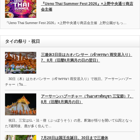
『Ueno Thai Summer Fest 2026』×上野中央通り商店
会主催
『Ueno Thai Summer Fest 2026』×上野中央通り商店会主催 上野公園がもっ…
タイの祭り・祝日
三連休3日目はカオパンサー（เข้าพรรษา 雨安居入り）
7、8月（旧暦8月満月の日の翌日）
30日（木）はカオパンサー（เข้าพรรษา 雨安居入り）で祝日。アーサーンハブー
チャー（วัน…
アーサーンハブーチャー（วันอาสาฬหบูชา 三宝節）7、
8月（旧暦8月満月の日）
祝日。三宝は仏・法・僧（ぶっぽうそう）の意。釈迦が悟りを開いて仏陀となっ
た7週間後、鹿が多く住んで…
7月28日は国王生誕日、30日まで三連休