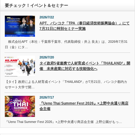
要チェック！イベント＆セミナー
2026/7/22
APT、バンコク「TPA（泰日経済技術振興協会）」にて
7月31日に特別セミナー実施
株式会社APT（本社：千葉県千葉市、代表取締役：井上 良太）は、2026年7月31
日（金）にタ…
2026/7/20
タイ政府5省連携で人材育成イベント「THAILAND²」開
催 未来産業に対応する技能強化へ
【タイ】政府による人材育成イベント「THAILAND²」が7月21日、バンコク都内カ
セサート大学で開…
2026/7/17
『Ueno Thai Summer Fest 2026』×上野中央通り商店
会主催
『Ueno Thai Summer Fest 2026』×上野中央通り商店会主催 上野公園がもっ…