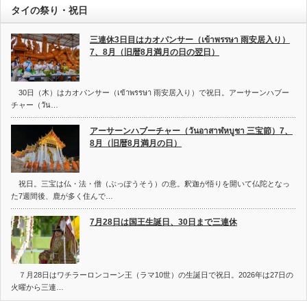
タイの祭り・祝日
三連休3日目はカオパンサー（เข้าพรรษา 雨安居入り）
7、8月（旧暦8月満月の日の翌日）
30日（木）はカオパンサー（เข้าพรรษา 雨安居入り）で祝日。アーサーンハブー
チャー（วัน…
アーサーンハブーチャー（วันอาสาฬหบูชา 三宝節）7、
8月（旧暦8月満月の日）
祝日。三宝は仏・法・僧（ぶっぽうそう）の意。釈迦が悟りを開いて仏陀となっ
た7週間後、鹿が多く住んで…
7月28日は国王生誕日、30日まで三連休
７月28日はワチラーロンコーン王（ラマ10世）の生誕日で祝日。2026年は27日の
火曜から三連…