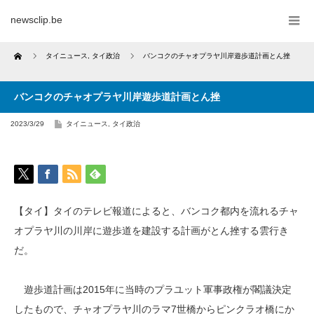
newsclip.be
Home
タイニュース
,
タイ政治
バンコクのチャオプラヤ川岸遊歩道計画とん挫
バンコクのチャオプラヤ川岸遊歩道計画とん挫
2023/3/29
タイニュース
,
タイ政治
【タイ】タイのテレビ報道によると、バンコク都内を流れるチャ
オプラヤ川の川岸に遊歩道を建設する計画がとん挫する雲行き
だ。
遊歩道計画は2015年に当時のプラユット軍事政権が閣議決定
したもので、チャオプラヤ川のラマ7世橋からピンクラオ橋にか