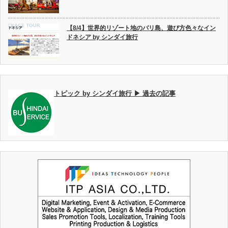
【8/4】世界的リゾート地のバリ島、遊び方色々なイン
ドネシア by シンダイ旅行
トピック by シンダイ旅行 ▶ 過去の記事