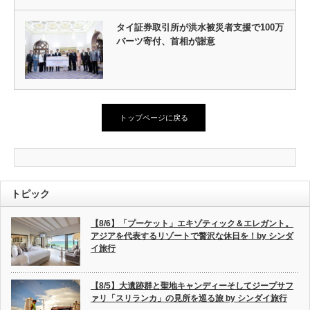
タイ証券取引所が洪水被災者支援で100万
バーツ寄付、首相が謝意
トップページに戻る
トピック
【8/6】「プーケット」エキゾティック＆エレガント。
アジアを代表するリゾートで贅沢な休日を！by シンダ
イ旅行
【8/5】大遺跡群と聖地キャンディーそしてジープサフ
ァリ「スリランカ」の見所を巡る旅 by シンダイ旅行