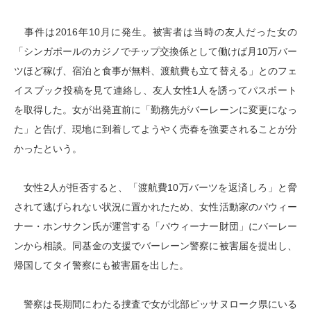
事件は2016年10月に発生。被害者は当時の友人だった女の
「シンガポールのカジノでチップ交換係として働けば月10万バー
ツほど稼げ、宿泊と食事が無料、渡航費も立て替える」とのフェ
イスブック投稿を見て連絡し、友人女性1人を誘ってパスポート
を取得した。女が出発直前に「勤務先がバーレーンに変更になっ
た」と告げ、現地に到着してようやく売春を強要されることが分
かったという。
女性2人が拒否すると、「渡航費10万バーツを返済しろ」と脅
されて逃げられない状況に置かれたため、女性活動家のパウィー
ナー・ホンサクン氏が運営する「パウィーナー財団」にバーレー
ンから相談。同基金の支援でバーレーン警察に被害届を提出し、
帰国してタイ警察にも被害届を出した。
警察は長期間にわたる捜査で女が北部ピッサヌローク県にいる