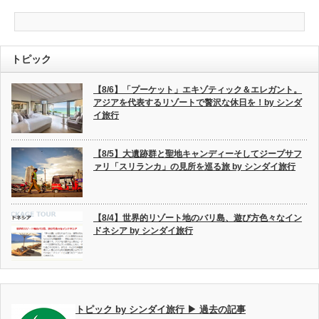
トピック
【8/6】「プーケット」エキゾティック＆エレガント。
アジアを代表するリゾートで贅沢な休日を！by シンダ
イ旅行
【8/5】大遺跡群と聖地キャンディーそしてジープサフ
ァリ「スリランカ」の見所を巡る旅 by シンダイ旅行
【8/4】世界的リゾート地のバリ島、遊び方色々なイン
ドネシア by シンダイ旅行
トピック by シンダイ旅行 ▶ 過去の記事