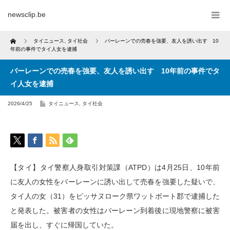
newsclip.be
Home
タイニュース
,
タイ社会
バーレーンでの売春を強要、友人を誘い出す 10
年前の事件でタイ人女を逮捕
バーレーンでの売春を強要、友人を誘い出す 10年前の事件でタ
イ人女を逮捕
2026/4/25
タイニュース
,
タイ社会
【タイ】タイ警察人身取引対策課（ATPD）は4月25日、10年前
に友人の女性をバーレーンに誘い出して売春を強要した疑いで、
タイ人の女（31）をピッサヌローク県ワットボート郡で逮捕した
と発表した。被害者の女性はバーレーン到着後に現地警察に被害
届を出し、すぐに帰国していた。