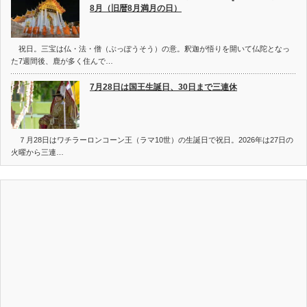
8月（旧暦8月満月の日）
祝日。三宝は仏・法・僧（ぶっぽうそう）の意。釈迦が悟りを開いて仏陀となっ
た7週間後、鹿が多く住んで…
7月28日は国王生誕日、30日まで三連休
７月28日はワチラーロンコーン王（ラマ10世）の生誕日で祝日。2026年は27日の
火曜から三連…