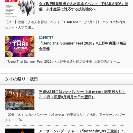
タイ政府5省連携で人材育成イベント「THAILAND²」開
催 未来産業に対応する技能強化へ
【タイ】政府による人材育成イベント「THAILAND²」が7月21日、バンコク都内カ
セサート大学で開…
2026/7/17
『Ueno Thai Summer Fest 2026』×上野中央通り商店
会主催
『Ueno Thai Summer Fest 2026』×上野中央通り商店会主催 上野公園がもっ…
タイの祭り・祝日
三連休3日目はカオパンサー（เข้าพรรษา 雨安居入り）
7、8月（旧暦8月満月の日の翌日）
30日（木）はカオパンサー（เข้าพรรษา 雨安居入り）で祝日。アーサーンハブー
チャー（วัน…
アーサーンハブーチャー（วันอาสาฬหบูชา 三宝節）7、