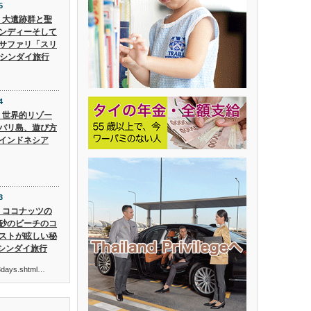
5
5】大遺跡群と聖
ンディーそして
サファリ「スリ
 シンダイ旅行
4
4】世界的リゾー
バリ島、遊び方
インドネシア
3
3】ココナッツの
砂のビーチのコ
ストが眩しい秘
 シンダイ旅行
ur3days.shtml…