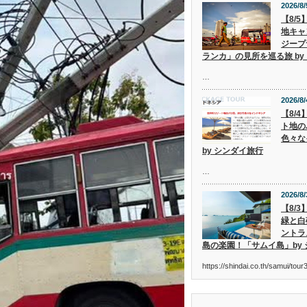
2026/8/
【8/
地キャ
ジープ
ランカ」の見所を巡る旅 by
…
2026/8/
【8/
ト地の
色々な
by シンダイ旅行
…
2026/8/
【8/
緑と白
ントラ
島の楽園！「サムイ島」by
https://shindai.co.th/samui/to