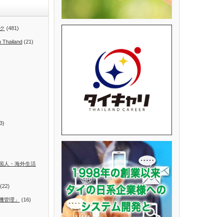
ク
(481)
n Thailand
(21)
3)
国人・海外生活
(22)
機管理」
(16)