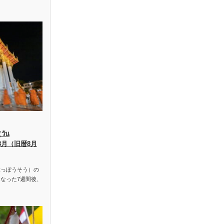
ัน
、8月（旧暦8月
っぽうそう）の
なった7週間後、