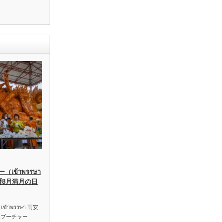
เข้าพรรษา
暦8月満月の日
าพรรษา 雨安
ハブーチャー