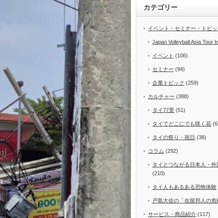
カテゴリー
イベント・セミナー・トピッ
Japan Volleyball Asia Tour I
イベント
(106)
セミナー
(94)
企業トピック
(259)
カルチャー
(388)
タイ77景
(51)
タイでどこにでも咲く花
(6
タイの祭り・祝日
(38)
コラム
(292)
タイとつながる日本人・外
(210)
タイ人もあるある恐怖体験
戸島大佐の「在留邦人の危
サービス・商品紹介
(117)