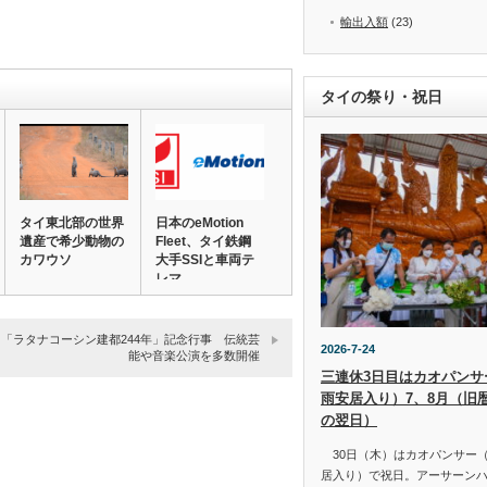
輸出入額
(23)
タイの祭り・祝日
タイ東北部の世界
日本のeMotion
遺産で希少動物の
Fleet、タイ鉄鋼
カワウソ
大手SSIと車両テ
レマ…
「ラタナコーシン建都244年」記念行事 伝統芸
2026-7-24
能や音楽公演を多数開催
三連休3日目はカオパンサー（
雨安居入り）7、8月（旧
の翌日）
30日（木）はカオパンサー（เข้
居入り）で祝日。アーサーン