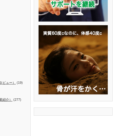
タビュー）
(19)
業紹介）
(277)