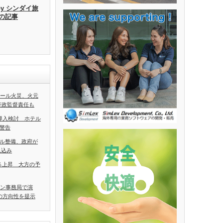
by シンダイ旅
去の記事
ホール火災、火元
行政監督責任も
導入検討 ホテル
警告
ル整備、政府が
見込み
5％上昇 大方の予
アン事務局で演
の方向性を提示