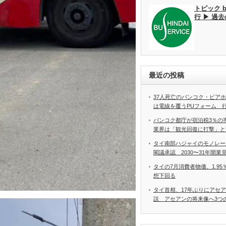
トピック 
行 ▶ 過
最近の投稿
37人死亡のバンコク・ビア
は電線を覆うPUフォーム 
バンコク都庁が宿泊税3％の
業界は「観光回復に打撃」と
タイ南部ハジャイのモノレー
閣議承認 2030〜31年開業
タイの7月消費者物価、1.9
想下回る
タイ首相、17年ぶりにアセ
説 アセアンの将来像へ3つ