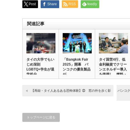
Post
Share
RSS
feedly
関連記事
タイの大学でもい
「Bangkok Fair
タイ国営4行、低
じめ深刻
2025」開幕 バ
金利融資でクリー
LGBTQ+学生が退
ンコクの優良製品
ンエネルギー導入
学処分
が…
を後押し 燃料・
…
【再録・タイ人あるある恐怖体験】㉒ 窓の外を歩く影
バンコク
トップページに戻る