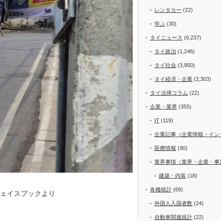
レンタカー
(22)
学ぶ
(30)
タイニュース
(6,237)
タイ政治
(1,246)
タイ社会
(3,950)
タイ経済・企業
(2,303)
タイ法律コラム
(22)
企業・業界
(355)
IT
(119)
企業記事（企業情報・イン
医療情報
(90)
業界事情（業界・企業・事
建築・内装
(18)
各種統計
(69)
フェイスブックより
外国人入国者数
(24)
自動車関連統計
(22)