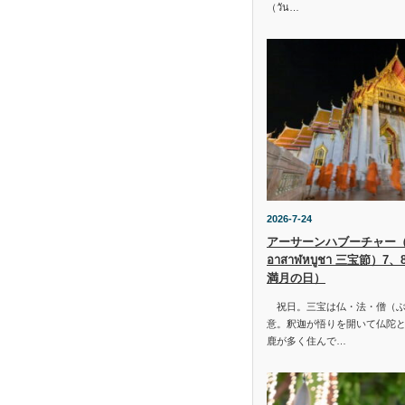
（วัน…
2026-7-24
アーサーンハブーチャー（ว
อาสาฬหบูชา 三宝節）7
満月の日）
祝日。三宝は仏・法・僧（ぶ
意。釈迦が悟りを開いて仏陀と
鹿が多く住んで…