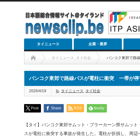
タイニュース
企業・業界
タイニュース
,
タイ社会
バンコク東郊で路
バンコク東郊で路線バスが電柱に衝突 一帯が停
2026/4/19
タイニュース
,
タイ社会
Post
Share
RSS
feedly
【タイ】バンコク東郊サムット・プラーカーン県サムット・
スが電柱に衝突する事故が発生した。電柱が折損し、周辺