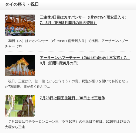
タイの祭り・祝日
三連休3日目はカオパンサー（เข้าพรรษา 雨安居入り）
7、8月（旧暦8月満月の日の翌日）
30日（木）はカオパンサー（เข้าพรรษา 雨安居入り）で祝日。アーサーンハブー
チャー（วัน…
アーサーンハブーチャー（วันอาสาฬหบูชา 三宝節）7、
8月（旧暦8月満月の日）
祝日。三宝は仏・法・僧（ぶっぽうそう）の意。釈迦が悟りを開いて仏陀となっ
た7週間後、鹿が多く住んで…
7月28日は国王生誕日、30日まで三連休
７月28日はワチラーロンコーン王（ラマ10世）の生誕日で祝日。2026年は27日の
火曜から三連…