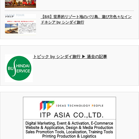
【8/4】世界的リゾート地のバリ島、遊び方色々なイン
ドネシア by シンダイ旅行
トピック by シンダイ旅行 ▶ 過去の記事