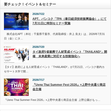
要チェック！イベント＆セミナー
2026/7/22
APT、バンコク「TPA（泰日経済技術振興協会）」にて
7月31日に特別セミナー実施
株式会社APT（本社：千葉県千葉市、代表取締役：井上 良太）は、2026年7月31
日（金）にタ…
2026/7/20
タイ政府5省連携で人材育成イベント「THAILAND²」開
催 未来産業に対応する技能強化へ
【タイ】政府による人材育成イベント「THAILAND²」が7月21日、バンコク都内カ
セサート大学で開…
2026/7/17
『Ueno Thai Summer Fest 2026』×上野中央通り商店
会主催
『Ueno Thai Summer Fest 2026』×上野中央通り商店会主催 上野公園がもっ…