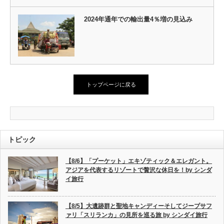
2024年通年での輸出量4％増の見込み
トップページに戻る
トピック
【8/6】「プーケット」エキゾティック＆エレガント。
アジアを代表するリゾートで贅沢な休日を！by シンダ
イ旅行
【8/5】大遺跡群と聖地キャンディーそしてジープサフ
ァリ「スリランカ」の見所を巡る旅 by シンダイ旅行