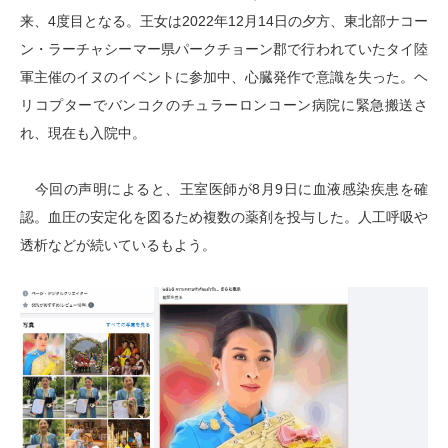
来、4度目となる。王女は2022年12月14日の夕方、東北部ナコー
ン・ラーチャシーマー県パークチョーン郡で行われていたタイ陸
軍主催のイヌのイベントに参加中、心臓発作で意識を失った。ヘ
リコプターでバンコクのチュラーロンコーン病院に緊急搬送さ
れ、現在も入院中。
今回の声明によると、王室医師が8月9日に血液感染疾患を確
認。血圧の安定化を図るため複数の薬剤を投与した。人工呼吸や
透析などが続いているもよう。