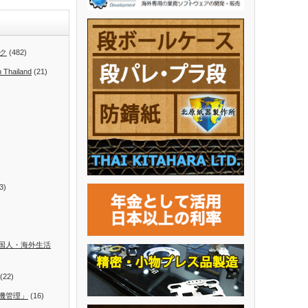
ク
(482)
n Thailand
(21)
3)
国人・海外生活
(22)
機管理」
(16)