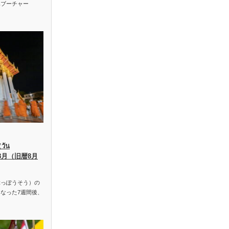
ハブーチャー
ัน
、8月（旧暦8月
っぽうそう）の
なった7週間後、