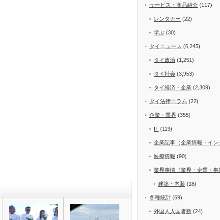
サービス・商品紹介
(117)
レンタカー
(22)
学ぶ
(30)
タイニュース
(6,245)
タイ政治
(1,251)
タイ社会
(3,953)
タイ経済・企業
(2,309)
タイ法律コラム
(22)
企業・業界
(355)
IT
(119)
企業記事（企業情報・イン
医療情報
(90)
業界事情（業界・企業・事
建築・内装
(18)
各種統計
(69)
外国人入国者数
(24)