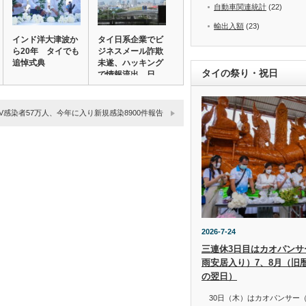
自動車関連統計
(22)
輸出入額
(23)
インド洋大津波か
タイ日系企業でビ
ら20年 タイでも
ジネスメール詐欺
追悼式典
未遂、ハッキング
タイの祭り・祝日
で情報流出 日
本…
IV感染者57万人、今年に入り新規感染8900件報告
2026-7-24
三連休3日目はカオパンサー（
雨安居入り）7、8月（旧
の翌日）
30日（木）はカオパンサー（เข้