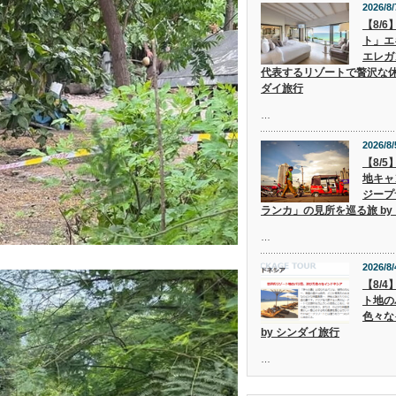
2026/8/
【8/
ト」エ
エレガ
代表するリゾートで贅沢な休
ダイ旅行
…
2026/8/
【8/
地キャ
ジープ
ランカ」の見所を巡る旅 by
…
2026/8/
【8/
ト地の
色々な
by シンダイ旅行
…