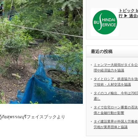
トピック 
行 ▶ 過
最近の投稿
ミャンマー大統領がタイを公
理や経済協力を協議
タイとロシア、鉄道協力を強
で技術・人材交流を協議
タイのコメ輸出、今年は70
通し
タイで住宅ローン審査の否決
債と金融行動が影響
้ภัยสุพรรณบุรีフェイスブックより
タイ建設業界が外国人労働
労相が業界団体と協議