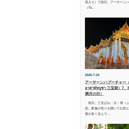
居入り）で祝日。アーサーン
（วัน…
2026-7-24
アーサーンハブーチャー（ว
อาสาฬหบูชา 三宝節）7
満月の日）
祝日。三宝は仏・法・僧（ぶ
意。釈迦が悟りを開いて仏陀と
鹿が多く住んで…