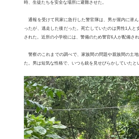
時、生徒たちを安全な場所に避難させた。
通報を受けて民家に急行した警官隊は、男が屋内に潜ん
ったが、逃走した後だった。死亡していたのは男性1人と
された。近所の小学校には、警備のため警官6人が配備さ
警察のこれまでの調べで、家族間の問題や親族間の土地
た。男は短気な性格で、いつも銃を見せびらかしていたと