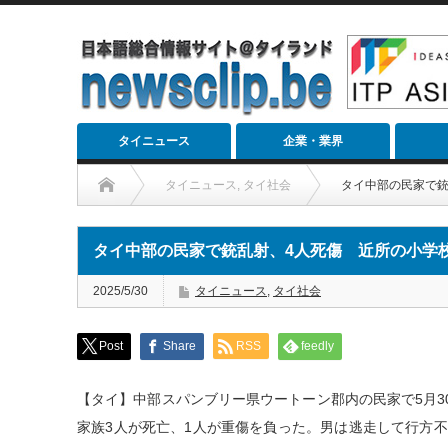
タイニュース
企業・業界
タイニュース
,
タイ社会
タイ中部の民家で銃
タイ中部の民家で銃乱射、4人死傷 近所の小学
2025/5/30
タイニュース
,
タイ社会
Post
Share
RSS
feedly
【タイ】中部スパンブリー県ウートーン郡内の民家で5月3
家族3人が死亡、1人が重傷を負った。男は逃走して行方