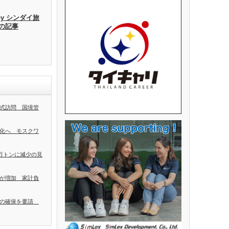
by シンダイ旅
去の記事
式訪問 国境管
化へ モスクワ
0万トンに減少の見
が増加 家計負
者の確保を要請