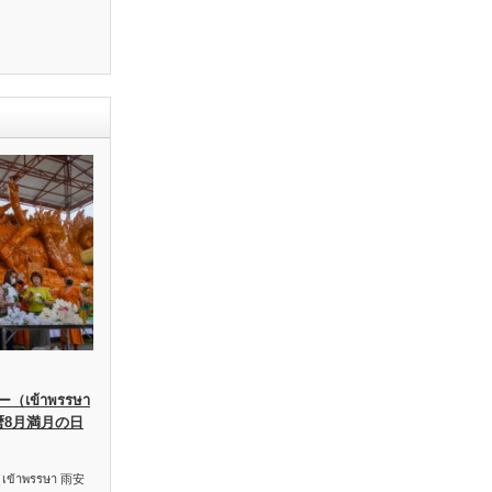
เข้าพรรษา
暦8月満月の日
าพรรษา 雨安