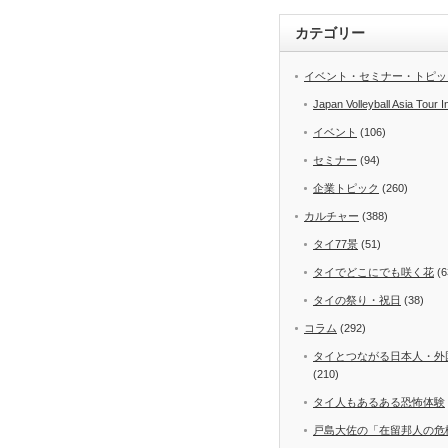
カテゴリー
イベント・セミナー・トピッ
Japan Volleyball Asia Tour I
イベント
(106)
セミナー
(94)
企業トピック
(260)
カルチャー
(388)
タイ77景
(51)
タイでどこにでも咲く花
(6
タイの祭り・祝日
(38)
コラム
(292)
タイとつながる日本人・外
(210)
タイ人もあるある恐怖体験
戸島大佐の「在留邦人の危