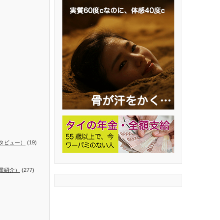
タビュー）
(19)
業紹介）
(277)