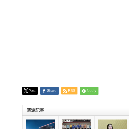
Post
Share
RSS
feedly
関連記事