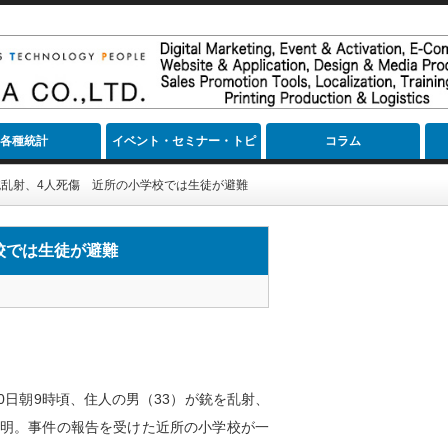
各種統計
イベント・セミナー・トピ
コラム
ック
乱射、4人死傷 近所の小学校では生徒が避難
校では生徒が避難
0日朝9時頃、住人の男（33）が銃を乱射、
不明。事件の報告を受けた近所の小学校が一