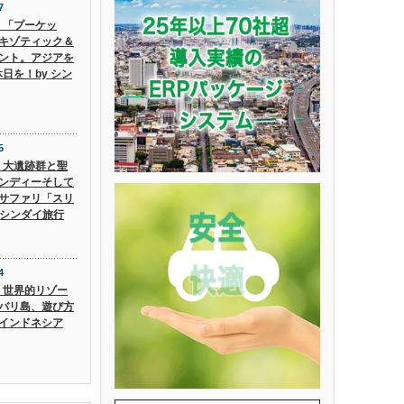
7
6】「プーケッ
キゾティック＆
ント。アジアを
日を！by シン
5
5】大遺跡群と聖
ンディーそして
サファリ「スリ
 シンダイ旅行
4
4】世界的リゾー
バリ島、遊び方
インドネシア