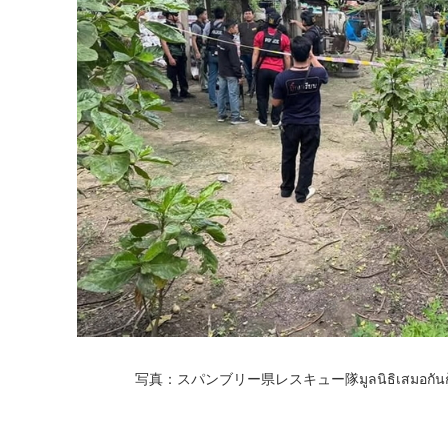
写真：スパンブリー県レスキュー隊มูลนิธิเสมอกันกู