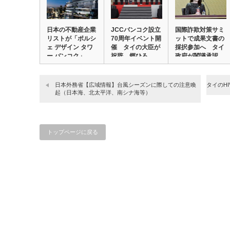
日本の不動産企業
JCCバンコク設立
国際詐欺対策サミ
リストが「ポルシ
70周年イベント開
ットで成果文書の
ェ デザイン タワ
催 タイの大臣が
採択参加へ タイ
ー バンコク」…
祝辞、郷ひろ…
政府が閣議承認
日本外務省【広域情報】台風シーズンに際しての注意喚
タイのH
起（日本海、北太平洋、南シナ海等）
トップページに戻る