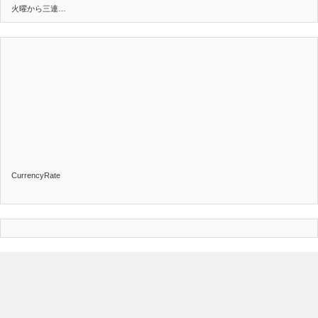
火曜から三連…
CurrencyRate