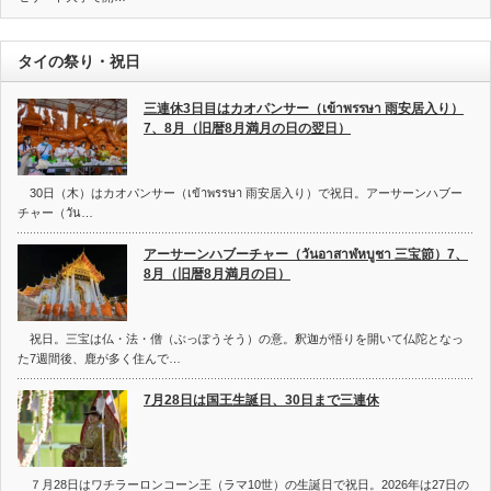
タイの祭り・祝日
三連休3日目はカオパンサー（เข้าพรรษา 雨安居入り）
7、8月（旧暦8月満月の日の翌日）
30日（木）はカオパンサー（เข้าพรรษา 雨安居入り）で祝日。アーサーンハブー
チャー（วัน…
アーサーンハブーチャー（วันอาสาฬหบูชา 三宝節）7、
8月（旧暦8月満月の日）
祝日。三宝は仏・法・僧（ぶっぽうそう）の意。釈迦が悟りを開いて仏陀となっ
た7週間後、鹿が多く住んで…
7月28日は国王生誕日、30日まで三連休
７月28日はワチラーロンコーン王（ラマ10世）の生誕日で祝日。2026年は27日の