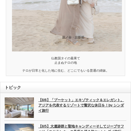
仏教国タイの最果て
止まぬテロの地
テロが日常と化した地に住む、どこにでもいる普通の姉妹。
トピック
【8/6】「プーケット」エキゾティック＆エレガント。
アジアを代表するリゾートで贅沢な休日を！by シンダ
イ旅行
【8/5】大遺跡群と聖地キャンディーそしてジープサフ