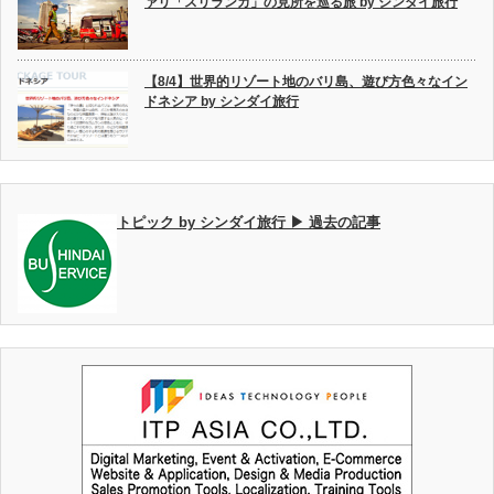
ァリ「スリランカ」の見所を巡る旅 by シンダイ旅行
【8/4】世界的リゾート地のバリ島、遊び方色々なイン
ドネシア by シンダイ旅行
トピック by シンダイ旅行 ▶ 過去の記事