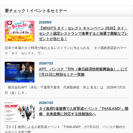
要チェック！イベント＆セミナー
2026/8/9
【WHAT’S タイ・セレクト キャンペーン 2026】タイ・
セレクト認定レストランで食事すると抽選で素敵なプレ
ゼントが当たる！
日本で本場のタイ料理が味わえるレストランに与えられる、 タイ国政府認定のマー
ク「タイ・セレクト」で…
2026/7/22
APT、バンコク「TPA（泰日経済技術振興協会）」にて
7月31日に特別セミナー実施
株式会社APT（本社：千葉県千葉市、代表取締役：井上 良太）は、2026年7月31
日（金）にタ…
2026/7/20
タイ政府5省連携で人材育成イベント「THAILAND²」開
催 未来産業に対応する技能強化へ
【タイ】政府による人材育成イベント「THAILAND²」が7月21日、バンコク都内カ
セサート大学で開…