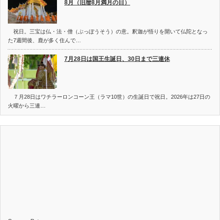
8月（旧暦8月満月の日）
祝日。三宝は仏・法・僧（ぶっぽうそう）の意。釈迦が悟りを開いて仏陀となっ
た7週間後、鹿が多く住んで…
7月28日は国王生誕日、30日まで三連休
７月28日はワチラーロンコーン王（ラマ10世）の生誕日で祝日。2026年は27日の
火曜から三連…