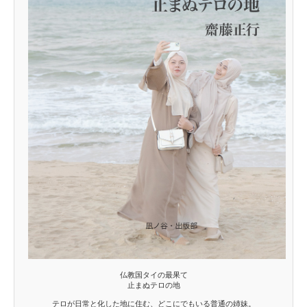
仏教国タイの最果て
止まぬテロの地
テロが日常と化した地に住む、どこにでもいる普通の姉妹。