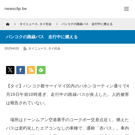
newsclip.be
Home
タイニュース
,
タイ社会
バンコクの路線バス 走行中に燃える
バンコクの路線バス 走行中に燃える
2025/4/20
タイニュース
,
タイ社会
【タイ】バンコク都サーイマイ区内のパホンヨーティン通りで4
月19日午前10時過ぎ、走行中の路線バスが炎上した。人的被害
は報告されていない。
場所はドーンムアン空港裏手のコークポー交差点近く。燃えた
バスは老朽化したエアコンなしの車種で、通称「赤バス」。車内