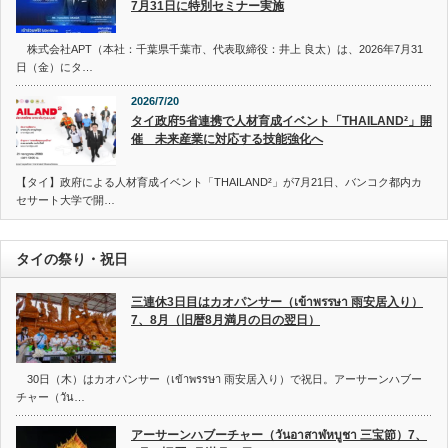
7月31日に特別セミナー実施
株式会社APT（本社：千葉県千葉市、代表取締役：井上 良太）は、2026年7月31
日（金）にタ…
2026/7/20
タイ政府5省連携で人材育成イベント「THAILAND²」開
催 未来産業に対応する技能強化へ
【タイ】政府による人材育成イベント「THAILAND²」が7月21日、バンコク都内カ
セサート大学で開…
タイの祭り・祝日
三連休3日目はカオパンサー（เข้าพรรษา 雨安居入り）
7、8月（旧暦8月満月の日の翌日）
30日（木）はカオパンサー（เข้าพรรษา 雨安居入り）で祝日。アーサーンハブー
チャー（วัน…
アーサーンハブーチャー（วันอาสาฬหบูชา 三宝節）7、