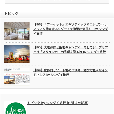
トピック
【8/6】「プーケット」エキゾティック＆エレガント。
アジアを代表するリゾートで贅沢な休日を！by シンダ
イ旅行
【8/5】大遺跡群と聖地キャンディーそしてジープサフ
ァリ「スリランカ」の見所を巡る旅 by シンダイ旅行
【8/4】世界的リゾート地のバリ島、遊び方色々なイン
ドネシア by シンダイ旅行
トピック by シンダイ旅行 ▶ 過去の記事