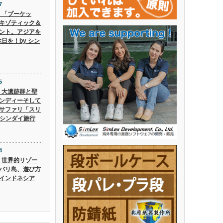
7
6】「プーケッ
キゾティック＆
ント。アジアを
日を！by シン
5
5】大遺跡群と聖
ンディーそして
サファリ「スリ
 シンダイ旅行
4
4】世界的リゾー
バリ島、遊び方
インドネシア