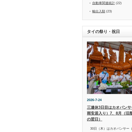
自動車関連統計
(22)
輸出入額
(23)
タイの祭り・祝日
2026-7-24
三連休3日目はカオパンサー（
雨安居入り）7、8月（旧
の翌日）
30日（木）はカオパンサー（เข้