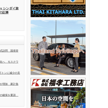
by シンダイ旅
去の記事
式訪問 国境管
化へ モスクワ
0万トンに減少の見
が増加 家計負
者の確保を要請