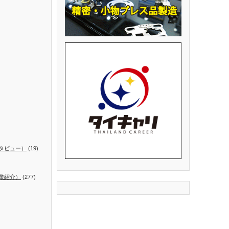
タビュー）
(19)
業紹介）
(277)