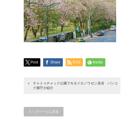
Post
Share
RSS
feedly
チャトゥチャック公園でモモイロノウゼン見頃 バンコ
ク都庁が紹介
トップページに戻る