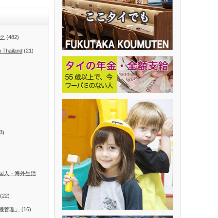
ク
(482)
n Thailand
(21)
3)
国人・海外生活
(22)
機管理」
(16)