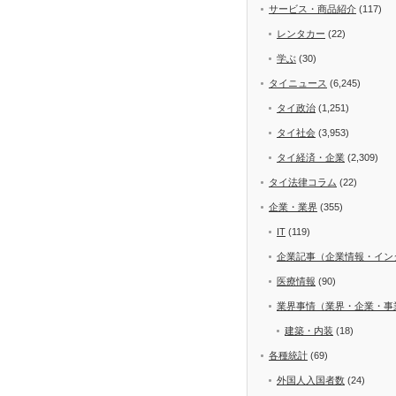
サービス・商品紹介
(117)
レンタカー
(22)
学ぶ
(30)
タイニュース
(6,245)
タイ政治
(1,251)
タイ社会
(3,953)
タイ経済・企業
(2,309)
タイ法律コラム
(22)
企業・業界
(355)
IT
(119)
企業記事（企業情報・イン
医療情報
(90)
業界事情（業界・企業・事
建築・内装
(18)
各種統計
(69)
外国人入国者数
(24)