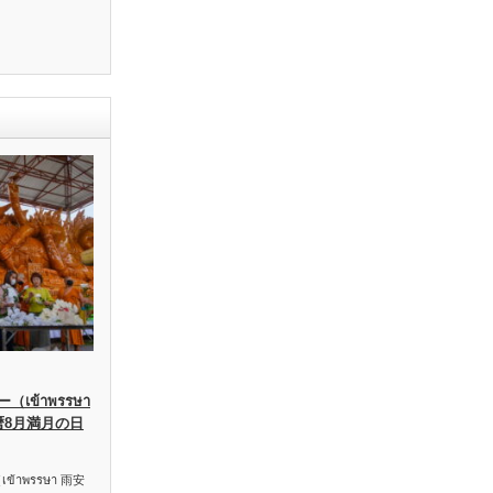
เข้าพรรษา
暦8月満月の日
าพรรษา 雨安