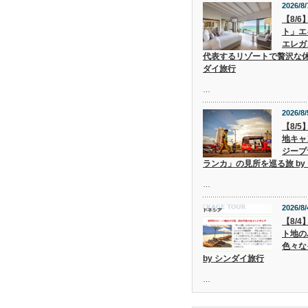
2026/8/
【8/
ト」エ
エレガ
代表するリゾートで贅沢な休
ダイ旅行
…
2026/8/
【8/
地キャ
ジープ
ランカ」の見所を巡る旅 by
…
2026/8/
【8/
ト地の
色々な
by シンダイ旅行
…