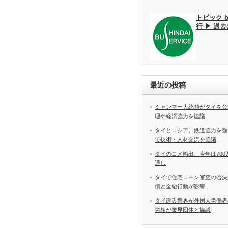
トピック 
行 ▶ 過
最近の投稿
ミャンマー大統領がタイを公
理や経済協力を協議
タイとロシア、鉄道協力を強
で技術・人材交流を協議
タイのコメ輸出、今年は70
通し
タイで住宅ローン審査の否決
債と金融行動が影響
タイ建設業界が外国人労働
労相が業界団体と協議