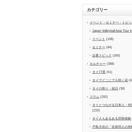
カテゴリー
イベント・セミナー・トピッ
Japan Volleyball Asia Tour I
イベント
(106)
セミナー
(94)
企業トピック
(260)
カルチャー
(388)
タイ77景
(51)
タイでどこにでも咲く花
(6
タイの祭り・祝日
(38)
コラム
(292)
タイとつながる日本人・外
(210)
タイ人もあるある恐怖体験
戸島大佐の「在留邦人の危