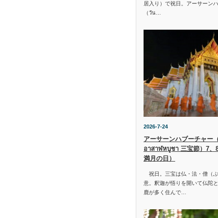
居入り）で祝日。アーサーン
（วัน…
2026-7-24
アーサーンハブーチャー（ว
อาสาฬหบูชา 三宝節）7
満月の日）
祝日。三宝は仏・法・僧（ぶ
意。釈迦が悟りを開いて仏陀と
鹿が多く住んで…