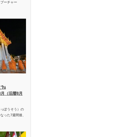
ハブーチャー
ัน
、8月（旧暦8月
っぽうそう）の
なった7週間後、