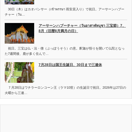
30日（木）はカオパンサー（เข้าพรรษา 雨安居入り）で祝日。アーサーンハブー
チャー（วัน…
アーサーンハブーチャー（วันอาสาฬหบูชา 三宝節）7、
8月（旧暦8月満月の日）
祝日。三宝は仏・法・僧（ぶっぽうそう）の意。釈迦が悟りを開いて仏陀となっ
た7週間後、鹿が多く住んで…
7月28日は国王生誕日、30日まで三連休
７月28日はワチラーロンコーン王（ラマ10世）の生誕日で祝日。2026年は27日の
火曜から三連…