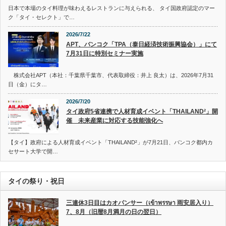
日本で本場のタイ料理が味わえるレストランに与えられる、 タイ国政府認定のマー
ク「タイ・セレクト」で…
2026/7/22
APT、バンコク「TPA（泰日経済技術振興協会）」にて
7月31日に特別セミナー実施
株式会社APT（本社：千葉県千葉市、代表取締役：井上 良太）は、2026年7月31
日（金）にタ…
2026/7/20
タイ政府5省連携で人材育成イベント「THAILAND²」開
催 未来産業に対応する技能強化へ
【タイ】政府による人材育成イベント「THAILAND²」が7月21日、バンコク都内カ
セサート大学で開…
タイの祭り・祝日
三連休3日目はカオパンサー（เข้าพรรษา 雨安居入り）
7、8月（旧暦8月満月の日の翌日）