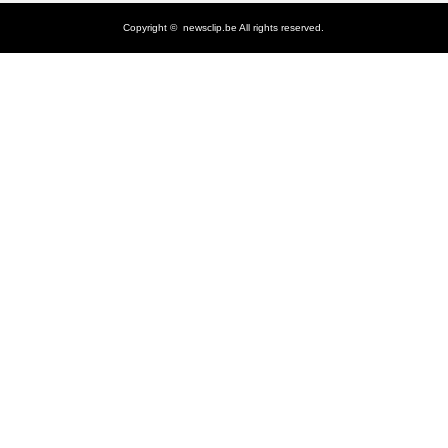
Copyright ©
newsclip.be
All rights reserved.