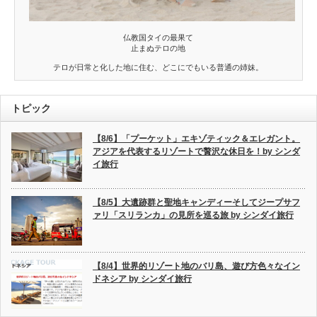
仏教国タイの最果て
止まぬテロの地
テロが日常と化した地に住む、どこにでもいる普通の姉妹。
トピック
【8/6】「プーケット」エキゾティック＆エレガント。
アジアを代表するリゾートで贅沢な休日を！by シンダ
イ旅行
【8/5】大遺跡群と聖地キャンディーそしてジープサフ
ァリ「スリランカ」の見所を巡る旅 by シンダイ旅行
【8/4】世界的リゾート地のバリ島、遊び方色々なイン
ドネシア by シンダイ旅行