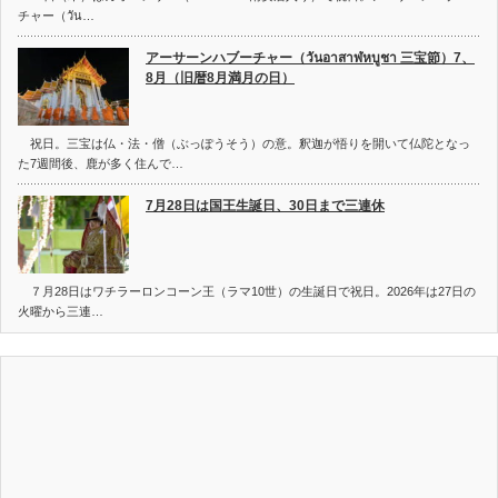
チャー（วัน…
アーサーンハブーチャー（วันอาสาฬหบูชา 三宝節）7、
8月（旧暦8月満月の日）
祝日。三宝は仏・法・僧（ぶっぽうそう）の意。釈迦が悟りを開いて仏陀となっ
た7週間後、鹿が多く住んで…
7月28日は国王生誕日、30日まで三連休
７月28日はワチラーロンコーン王（ラマ10世）の生誕日で祝日。2026年は27日の
火曜から三連…