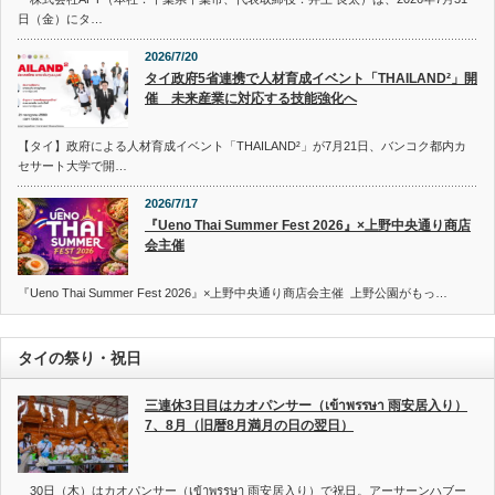
日（金）にタ…
2026/7/20
タイ政府5省連携で人材育成イベント「THAILAND²」開
催 未来産業に対応する技能強化へ
【タイ】政府による人材育成イベント「THAILAND²」が7月21日、バンコク都内カ
セサート大学で開…
2026/7/17
『Ueno Thai Summer Fest 2026』×上野中央通り商店
会主催
『Ueno Thai Summer Fest 2026』×上野中央通り商店会主催 上野公園がもっ…
タイの祭り・祝日
三連休3日目はカオパンサー（เข้าพรรษา 雨安居入り）
7、8月（旧暦8月満月の日の翌日）
30日（木）はカオパンサー（เข้าพรรษา 雨安居入り）で祝日。アーサーンハブー