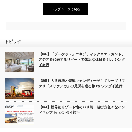
トップページに戻る
トピック
【8/6】「プーケット」エキゾティック＆エレガント。
アジアを代表するリゾートで贅沢な休日を！by シンダ
イ旅行
【8/5】大遺跡群と聖地キャンディーそしてジープサフ
ァリ「スリランカ」の見所を巡る旅 by シンダイ旅行
【8/4】世界的リゾート地のバリ島、遊び方色々なイン
ドネシア by シンダイ旅行