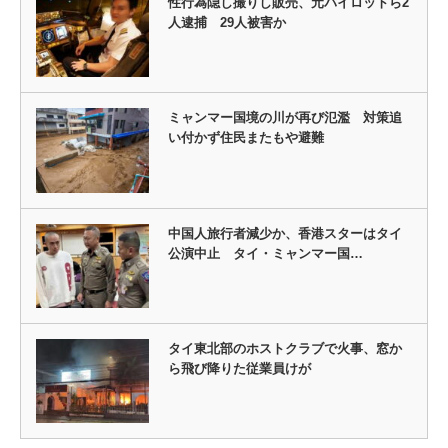
性行為隠し撮りし販売、元パイロットら2
人逮捕 29人被害か
ミャンマー国境の川が再び氾濫 対策追
い付かず住民またもや避難
中国人旅行者減少か、香港スターはタイ
公演中止 タイ・ミャンマー国…
タイ東北部のホストクラブで火事、窓か
ら飛び降りた従業員けが