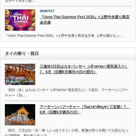
セサート大学で開…
2026/7/17
『Ueno Thai Summer Fest 2026』×上野中央通り商店
会主催
『Ueno Thai Summer Fest 2026』×上野中央通り商店会主催 上野公園がもっ…
タイの祭り・祝日
三連休3日目はカオパンサー（เข้าพรรษา 雨安居入り）
7、8月（旧暦8月満月の日の翌日）
30日（木）はカオパンサー（เข้าพรรษา 雨安居入り）で祝日。アーサーンハブー
チャー（วัน…
アーサーンハブーチャー（วันอาสาฬหบูชา 三宝節）7、
8月（旧暦8月満月の日）
祝日。三宝は仏・法・僧（ぶっぽうそう）の意。釈迦が悟りを開いて仏陀となっ
た7週間後、鹿が多く住んで…