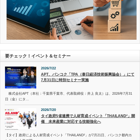
要チェック！イベント＆セミナー
2026/7/22
APT、バンコク「TPA（泰日経済技術振興協会）」にて
7月31日に特別セミナー実施
株式会社APT（本社：千葉県千葉市、代表取締役：井上 良太）は、2026年7月31
日（金）にタ…
2026/7/20
タイ政府5省連携で人材育成イベント「THAILAND²」開
催 未来産業に対応する技能強化へ
【タイ】政府による人材育成イベント「THAILAND²」が7月21日、バンコク都内カ