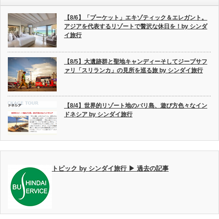
【8/6】「プーケット」エキゾティック＆エレガント。
アジアを代表するリゾートで贅沢な休日を！by シンダ
イ旅行
【8/5】大遺跡群と聖地キャンディーそしてジープサフ
ァリ「スリランカ」の見所を巡る旅 by シンダイ旅行
【8/4】世界的リゾート地のバリ島、遊び方色々なイン
ドネシア by シンダイ旅行
トピック by シンダイ旅行 ▶ 過去の記事