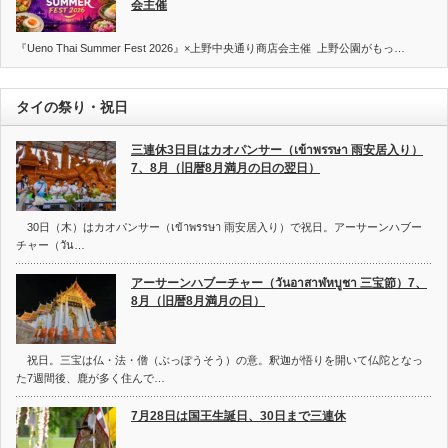
会主催
『Ueno Thai Summer Fest 2026』×上野中央通り商店会主催 上野公園がもっ…
タイの祭り・祝日
三連休3日目はカオパンサー（เข้าพรรษา 雨安居入り）
7、8月（旧暦8月満月の日の翌日）
30日（木）はカオパンサー（เข้าพรรษา 雨安居入り）で祝日。アーサーンハブー
チャー（วัน…
アーサーンハブーチャー（วันอาสาฬหบูชา 三宝節）7、
8月（旧暦8月満月の日）
祝日。三宝は仏・法・僧（ぶっぽうそう）の意。釈迦が悟りを開いて仏陀となっ
た7週間後、鹿が多く住んで…
7月28日は国王生誕日、30日まで三連休