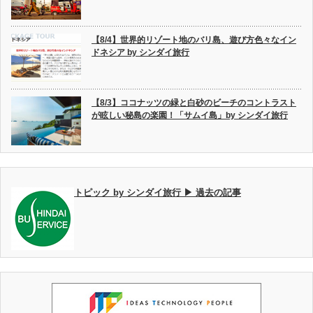
【8/4】世界的リゾート地のバリ島、遊び方色々なイン
ドネシア by シンダイ旅行
【8/3】ココナッツの緑と白砂のビーチのコントラスト
が眩しい秘島の楽園！「サムイ島」by シンダイ旅行
トピック by シンダイ旅行 ▶ 過去の記事