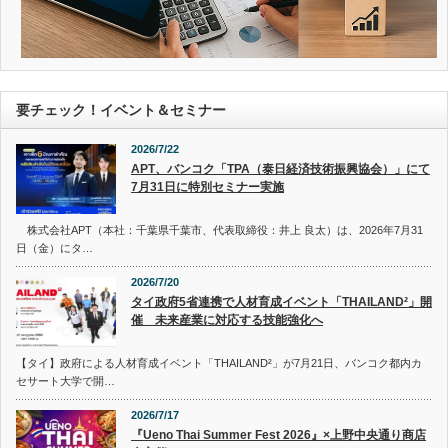
要チェック！イベント＆セミナー
2026/7/22
APT、バンコク「TPA（泰日経済技術振興協会）」にて
7月31日に特別セミナー実施
株式会社APT（本社：千葉県千葉市、代表取締役：井上 良太）は、2026年7月31
日（金）にタ…
2026/7/20
タイ政府5省連携で人材育成イベント「THAILAND²」開
催 未来産業に対応する技能強化へ
【タイ】政府による人材育成イベント「THAILAND²」が7月21日、バンコク都内カ
セサート大学で開…
2026/7/17
『Ueno Thai Summer Fest 2026』×上野中央通り商店