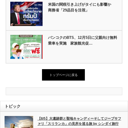
米国の関税引き上げがタイにも影響か
商務省「29品目を注視」
バンコクのBTS、12月5日に父親向け無料
乗車を実施 家族観光促…
トップページに戻る
トピック
【8/5】大遺跡群と聖地キャンディーそしてジープサフ
ァリ「スリランカ」の見所を巡る旅 by シンダイ旅行