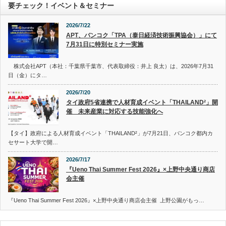
要チェック！イベント＆セミナー
2026/7/22
APT、バンコク「TPA（泰日経済技術振興協会）」にて
7月31日に特別セミナー実施
株式会社APT（本社：千葉県千葉市、代表取締役：井上 良太）は、2026年7月31
日（金）にタ…
2026/7/20
タイ政府5省連携で人材育成イベント「THAILAND²」開
催 未来産業に対応する技能強化へ
【タイ】政府による人材育成イベント「THAILAND²」が7月21日、バンコク都内カ
セサート大学で開…
2026/7/17
『Ueno Thai Summer Fest 2026』×上野中央通り商店
会主催
『Ueno Thai Summer Fest 2026』×上野中央通り商店会主催 上野公園がもっ…