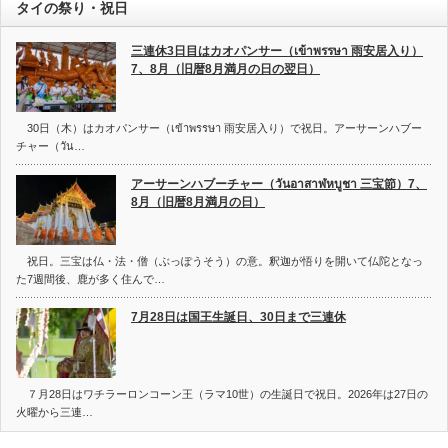
タイの祭り・祝日
三連休3日目はカオパンサー（เข้าพรรษา 雨安居入り）
7、8月（旧暦8月満月の日の翌日）
30日（木）はカオパンサー（เข้าพรรษา 雨安居入り）で祝日。アーサーンハブー
チャー（วัน…
アーサーンハブーチャー（วันอาสาฬหบูชา 三宝節）7、
8月（旧暦8月満月の日）
祝日。三宝は仏・法・僧（ぶっぽうそう）の意。釈迦が悟りを開いて仏陀となっ
た7週間後、鹿が多く住んで…
7月28日は国王生誕日、30日まで三連休
７月28日はワチラーロンコーン王（ラマ10世）の生誕日で祝日。2026年は27日の
火曜から三連…