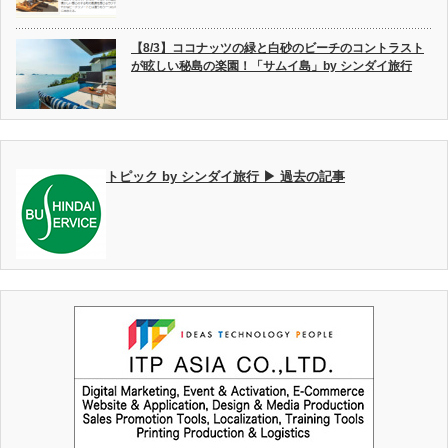
【8/3】ココナッツの緑と白砂のビーチのコントラスト
が眩しい秘島の楽園！「サムイ島」by シンダイ旅行
トピック by シンダイ旅行 ▶ 過去の記事