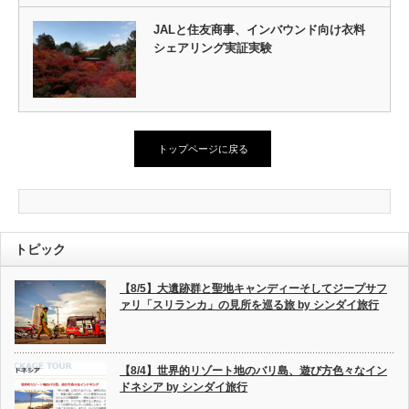
JALと住友商事、インバウンド向け衣料
シェアリング実証実験
トップページに戻る
トピック
【8/5】大遺跡群と聖地キャンディーそしてジープサフ
ァリ「スリランカ」の見所を巡る旅 by シンダイ旅行
【8/4】世界的リゾート地のバリ島、遊び方色々なイン
ドネシア by シンダイ旅行