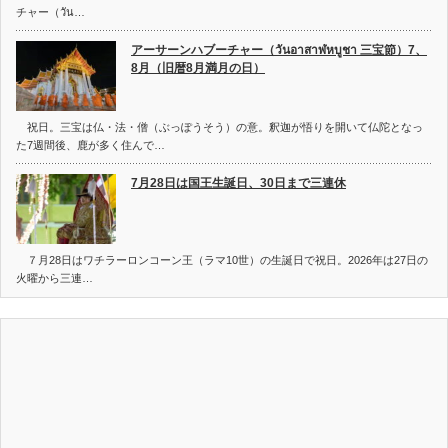
チャー（วัน…
アーサーンハブーチャー（วันอาสาฬหบูชา 三宝節）7、
8月（旧暦8月満月の日）
祝日。三宝は仏・法・僧（ぶっぽうそう）の意。釈迦が悟りを開いて仏陀となっ
た7週間後、鹿が多く住んで…
7月28日は国王生誕日、30日まで三連休
７月28日はワチラーロンコーン王（ラマ10世）の生誕日で祝日。2026年は27日の
火曜から三連…