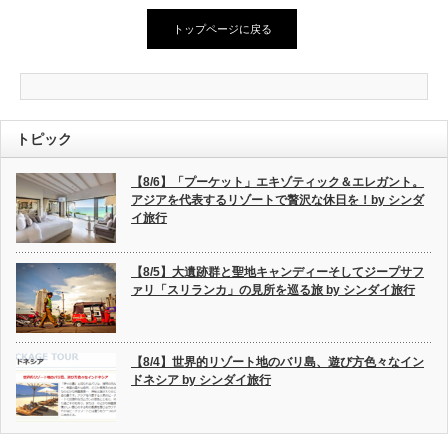
トップページに戻る
トピック
【8/6】「プーケット」エキゾティック＆エレガント。
アジアを代表するリゾートで贅沢な休日を！by シンダ
イ旅行
【8/5】大遺跡群と聖地キャンディーそしてジープサフ
ァリ「スリランカ」の見所を巡る旅 by シンダイ旅行
【8/4】世界的リゾート地のバリ島、遊び方色々なイン
ドネシア by シンダイ旅行