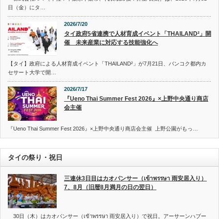
日（金）にタ…
2026/7/20
タイ政府5省連携で人材育成イベント「THAILAND²」開
催 未来産業に対応する技能強化へ
【タイ】政府による人材育成イベント「THAILAND²」が7月21日、バンコク都内カ
セサート大学で開…
2026/7/17
『Ueno Thai Summer Fest 2026』×上野中央通り商店
会主催
『Ueno Thai Summer Fest 2026』×上野中央通り商店会主催 上野公園がもっ…
タイの祭り・祝日
三連休3日目はカオパンサー（เข้าพรรษา 雨安居入り）
7、8月（旧暦8月満月の日の翌日）
30日（木）はカオパンサー（เข้าพรรษา 雨安居入り）で祝日。アーサーンハブー