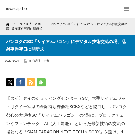
newsclip.be
Home
タイ経済・企業
バンコクのSC「サイアムパゴン」にデジタル技術交流の
場、乱射事件翌日に開所式
バンコクのSC「サイアムパゴン」にデジタル技術交流の場、乱
射事件翌日に開所式
2023/10/4
タイ経済・企業
【タイ】タイのショッピングセンター（SC）大手サイアムワッ
トはタイ王室系の金融持ち株会社SCBXなどと協力し、バンコク
都心の大規模SC「サイアムパラゴン」の4階に、ブロックチェー
ンやフィンテック、AI（人工知能） といった最新技術の交流の
場となる「SIAM PARAGON NEXT TECH x SCBX」を設け、4