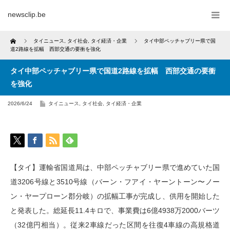
newsclip.be
Home
タイニュース
,
タイ社会
,
タイ経済・企業
タイ中部ペッチャブリー県で国
道2路線を拡幅 西部交通の要衝を強化
タイ中部ペッチャブリー県で国道2路線を拡幅 西部交通の要衝
を強化
2026/6/24
タイニュース
,
タイ社会
,
タイ経済・企業
【タイ】運輸省国道局は、中部ペッチャブリー県で進めていた国
道3206号線と3510号線（バーン・フアイ・ヤーントーン〜ノー
ン・ヤープローン郡分岐）の拡幅工事が完成し、供用を開始した
と発表した。総延長11.4キロで、事業費は6億4938万2000バーツ
（32億円相当）。従来2車線だった区間を往復4車線の高規格道