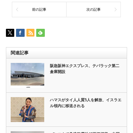
前の記事
次の記事
関連記事
阪急阪神エクスプレス、テパラック第二
倉庫開設
ハマスがタイ人人質5人を解放、イスラエ
ル領内に移送される