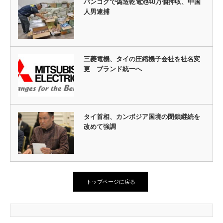
バンコクで偽造乾電池40万個押収、中国
人男逮捕
三菱電機、タイの圧縮機子会社を社名変
更 ブランド統一へ
タイ首相、カンボジア国境の閉鎖継続を
改めて強調
トップページに戻る