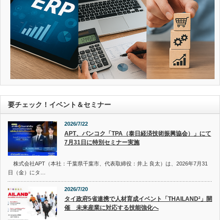
要チェック！イベント＆セミナー
2026/7/22
APT、バンコク「TPA（泰日経済技術振興協会）」にて
7月31日に特別セミナー実施
株式会社APT（本社：千葉県千葉市、代表取締役：井上 良太）は、2026年7月31
日（金）にタ…
2026/7/20
タイ政府5省連携で人材育成イベント「THAILAND²」開
催 未来産業に対応する技能強化へ