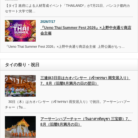
【タイ】政府による人材育成イベント「THAILAND²」が7月21日、バンコク都内カ
セサート大学で開…
2026/7/17
『Ueno Thai Summer Fest 2026』×上野中央通り商店
会主催
『Ueno Thai Summer Fest 2026』×上野中央通り商店会主催 上野公園がもっ…
タイの祭り・祝日
三連休3日目はカオパンサー（เข้าพรรษา 雨安居入り）
7、8月（旧暦8月満月の日の翌日）
30日（木）はカオパンサー（เข้าพรรษา 雨安居入り）で祝日。アーサーンハブー
チャー（วัน…
アーサーンハブーチャー（วันอาสาฬหบูชา 三宝節）7、
8月（旧暦8月満月の日）