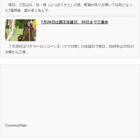
祝日。三宝は仏・法・僧（ぶっぽうそう）の意。釈迦が悟りを開いて仏陀となっ
た7週間後、鹿が多く住んで…
7月28日は国王生誕日、30日まで三連休
７月28日はワチラーロンコーン王（ラマ10世）の生誕日で祝日。2026年は27日の
火曜から三連…
CurrencyRate