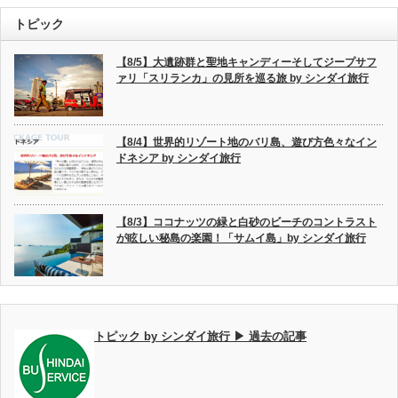
トピック
【8/5】大遺跡群と聖地キャンディーそしてジープサフ
ァリ「スリランカ」の見所を巡る旅 by シンダイ旅行
【8/4】世界的リゾート地のバリ島、遊び方色々なイン
ドネシア by シンダイ旅行
【8/3】ココナッツの緑と白砂のビーチのコントラスト
が眩しい秘島の楽園！「サムイ島」by シンダイ旅行
トピック by シンダイ旅行 ▶ 過去の記事