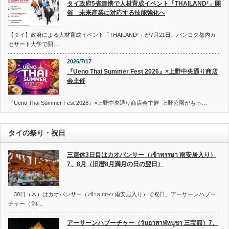
タイ政府5省連携で人材育成イベント「THAILAND²」開
催 未来産業に対応する技能強化へ
【タイ】政府による人材育成イベント「THAILAND²」が7月21日、バンコク都内カ
セサート大学で開…
2026/7/17
『Ueno Thai Summer Fest 2026』×上野中央通り商店
会主催
『Ueno Thai Summer Fest 2026』×上野中央通り商店会主催 上野公園がもっ…
タイの祭り・祝日
三連休3日目はカオパンサー（เข้าพรรษา 雨安居入り）
7、8月（旧暦8月満月の日の翌日）
30日（木）はカオパンサー（เข้าพรรษา 雨安居入り）で祝日。アーサーンハブー
チャー（วัน…
アーサーンハブーチャー（วันอาสาฬหบูชา 三宝節）7、