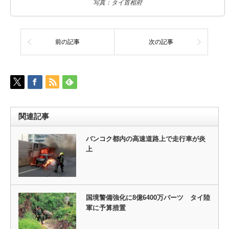
写真：タイ首相府
前の記事
次の記事
関連記事
バンコク都内の高速道路上で走行車が炎
上
国境警備強化に8億6400万バーツ タイ陸
軍に予算措置