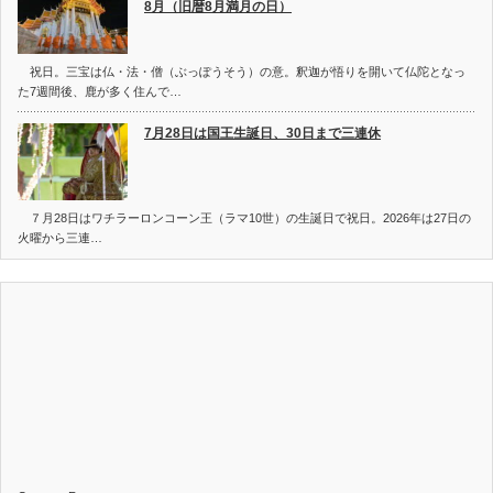
8月（旧暦8月満月の日）
祝日。三宝は仏・法・僧（ぶっぽうそう）の意。釈迦が悟りを開いて仏陀となっ
た7週間後、鹿が多く住んで…
7月28日は国王生誕日、30日まで三連休
７月28日はワチラーロンコーン王（ラマ10世）の生誕日で祝日。2026年は27日の
火曜から三連…