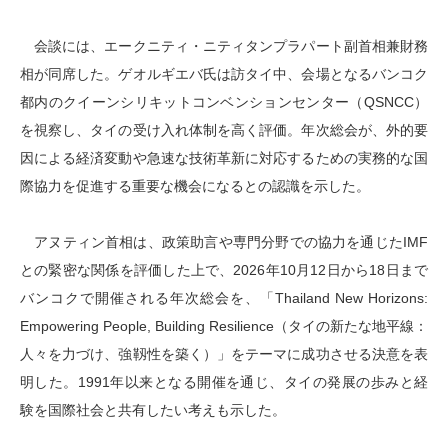
会談には、エークニティ・ニティタンプラパート副首相兼財務
相が同席した。ゲオルギエバ氏は訪タイ中、会場となるバンコク
都内のクイーンシリキットコンベンションセンター（QSNCC）
を視察し、タイの受け入れ体制を高く評価。年次総会が、外的要
因による経済変動や急速な技術革新に対応するための実務的な国
際協力を促進する重要な機会になるとの認識を示した。
アヌティン首相は、政策助言や専門分野での協力を通じたIMF
との緊密な関係を評価した上で、2026年10月12日から18日まで
バンコクで開催される年次総会を、「Thailand New Horizons:
Empowering People, Building Resilience（タイの新たな地平線：
人々を力づけ、強靱性を築く）」をテーマに成功させる決意を表
明した。1991年以来となる開催を通じ、タイの発展の歩みと経
験を国際社会と共有したい考えも示した。