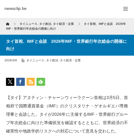
newsclip.be
Home
タイニュース
,
タイ政治
,
タイ経済・企業
タイ首相、IMFと会談 2026年
IMF・世界銀行年次総会の開催に向け
タイ首相、IMFと会談 2026年IMF・世界銀行年次総会の開催に
向け
2026/3/6
タイニュース
,
タイ政治
,
タイ経済・企業
【タイ】アヌティン・チャーンウィーラクーン首相は3月5日、首
相府で国際通貨基金（IMF）のクリスタリナ・ゲオルギエバ専務
理事と会談した。タイが2026年に主催するIMF・世界銀行グルー
プ年次総会に向けた準備状況を確認するとともに、世界経済の不
確実性や地政学的リスクへの対応について意見を交わした。