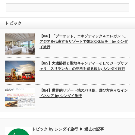
トピック
【8/6】「プーケット」エキゾティック＆エレガント。
アジアを代表するリゾートで贅沢な休日を！by シンダ
イ旅行
【8/5】大遺跡群と聖地キャンディーそしてジープサフ
ァリ「スリランカ」の見所を巡る旅 by シンダイ旅行
【8/4】世界的リゾート地のバリ島、遊び方色々なイン
ドネシア by シンダイ旅行
トピック by シンダイ旅行 ▶ 過去の記事