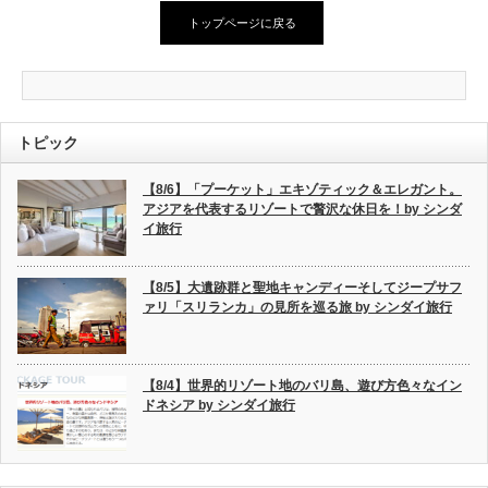
トップページに戻る
トピック
【8/6】「プーケット」エキゾティック＆エレガント。
アジアを代表するリゾートで贅沢な休日を！by シンダ
イ旅行
【8/5】大遺跡群と聖地キャンディーそしてジープサフ
ァリ「スリランカ」の見所を巡る旅 by シンダイ旅行
【8/4】世界的リゾート地のバリ島、遊び方色々なイン
ドネシア by シンダイ旅行