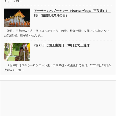
チャー（วัน…
アーサーンハブーチャー（วันอาสาฬหบูชา 三宝節）7、
8月（旧暦8月満月の日）
祝日。三宝は仏・法・僧（ぶっぽうそう）の意。釈迦が悟りを開いて仏陀となっ
た7週間後、鹿が多く住んで…
7月28日は国王生誕日、30日まで三連休
７月28日はワチラーロンコーン王（ラマ10世）の生誕日で祝日。2026年は27日の
火曜から三連…