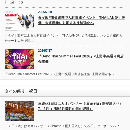
日（金）にタ…
2026/7/20
タイ政府5省連携で人材育成イベント「THAILAND²」開
催 未来産業に対応する技能強化へ
【タイ】政府による人材育成イベント「THAILAND²」が7月21日、バンコク都内カ
セサート大学で開…
2026/7/17
『Ueno Thai Summer Fest 2026』×上野中央通り商店
会主催
『Ueno Thai Summer Fest 2026』×上野中央通り商店会主催 上野公園がもっ…
タイの祭り・祝日
三連休3日目はカオパンサー（เข้าพรรษา 雨安居入り）
7、8月（旧暦8月満月の日の翌日）
30日（木）はカオパンサー（เข้าพรรษา 雨安居入り）で祝日。アーサーンハブー