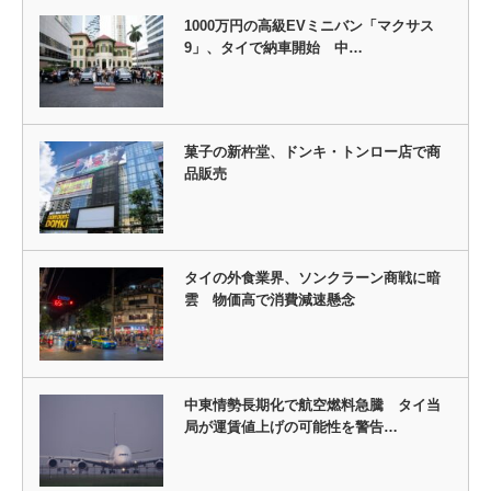
1000万円の高級EVミニバン「マクサス
9」、タイで納車開始 中…
菓子の新杵堂、ドンキ・トンロー店で商
品販売
タイの外食業界、ソンクラーン商戦に暗
雲 物価高で消費減速懸念
中東情勢長期化で航空燃料急騰 タイ当
局が運賃値上げの可能性を警告…