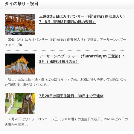
タイの祭り・祝日
三連休3日目はカオパンサー（เข้าพรรษา 雨安居入り）
7、8月（旧暦8月満月の日の翌日）
30日（木）はカオパンサー（เข้าพรรษา 雨安居入り）で祝日。アーサーンハブー
チャー（วัน…
アーサーンハブーチャー（วันอาสาฬหบูชา 三宝節）7、
8月（旧暦8月満月の日）
祝日。三宝は仏・法・僧（ぶっぽうそう）の意。釈迦が悟りを開いて仏陀となっ
た7週間後、鹿が多く住んで…
7月28日は国王生誕日、30日まで三連休
７月28日はワチラーロンコーン王（ラマ10世）の生誕日で祝日。2026年は27日の
火曜から三連…