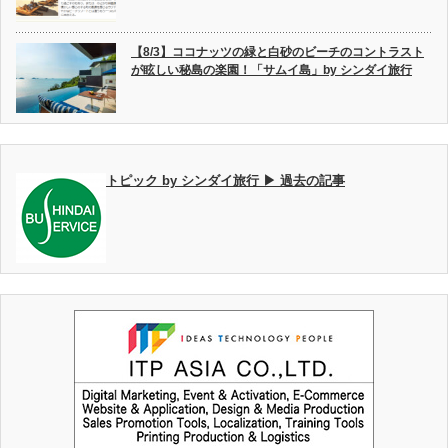
【8/3】ココナッツの緑と白砂のビーチのコントラスト
が眩しい秘島の楽園！「サムイ島」by シンダイ旅行
トピック by シンダイ旅行 ▶ 過去の記事