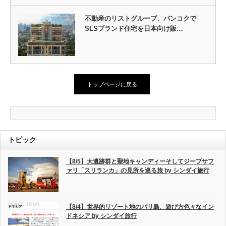
不動産のリストグループ、バンコクで
SLSブランド住宅を日本向け販…
トップページに戻る
トピック
【8/5】大遺跡群と聖地キャンディーそしてジープサフ
ァリ「スリランカ」の見所を巡る旅 by シンダイ旅行
【8/4】世界的リゾート地のバリ島、遊び方色々なイン
ドネシア by シンダイ旅行