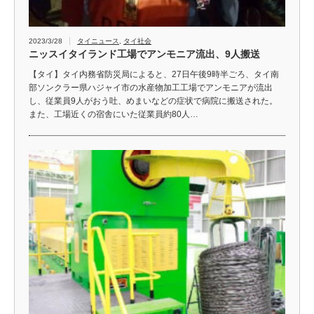
2023/3/28
タイニュース
,
タイ社会
ニッスイタイランド工場でアンモニア流出、9人搬送
【タイ】タイ内務省防災局によると、27日午後9時半ごろ、タイ南
部ソンクラー県ハジャイ市の水産物加工工場でアンモニアが流出
し、従業員9人がおう吐、めまいなどの症状で病院に搬送された。
また、工場近くの宿舎にいた従業員約80人…