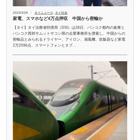
2023/3/29
タイニュース
,
タイ社会
家電、スマホなど4万点押収 中国から密輸か
【タイ】タイ法務省特捜局（DSI）は28日、バンコク都内の倉庫と
バンコク西郊サムットサコン県の企業事務所を捜索し、中国からの
密輸品とみられるドライヤー、アイロン、扇風機、炊飯器など家電
2万2596点、スマートフォンとタブ…