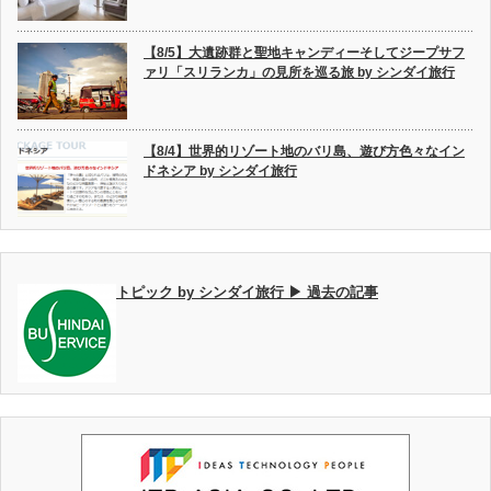
【8/5】大遺跡群と聖地キャンディーそしてジープサフ
ァリ「スリランカ」の見所を巡る旅 by シンダイ旅行
【8/4】世界的リゾート地のバリ島、遊び方色々なイン
ドネシア by シンダイ旅行
トピック by シンダイ旅行 ▶ 過去の記事