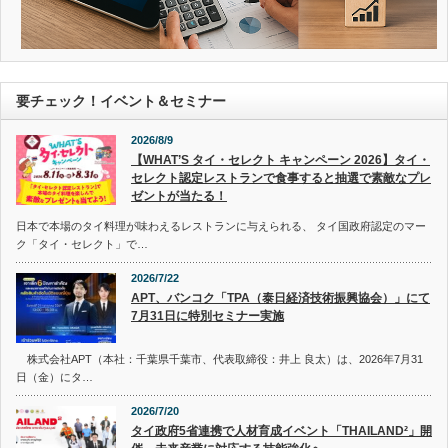
要チェック！イベント＆セミナー
2026/8/9
【WHAT’S タイ・セレクト キャンペーン 2026】タイ・
セレクト認定レストランで食事すると抽選で素敵なプレ
ゼントが当たる！
日本で本場のタイ料理が味わえるレストランに与えられる、 タイ国政府認定のマー
ク「タイ・セレクト」で…
2026/7/22
APT、バンコク「TPA（泰日経済技術振興協会）」にて
7月31日に特別セミナー実施
株式会社APT（本社：千葉県千葉市、代表取締役：井上 良太）は、2026年7月31
日（金）にタ…
2026/7/20
タイ政府5省連携で人材育成イベント「THAILAND²」開