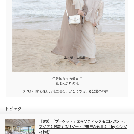
仏教国タイの最果て
止まぬテロの地
テロが日常と化した地に住む、どこにでもいる普通の姉妹。
トピック
【8/6】「プーケット」エキゾティック＆エレガント。
アジアを代表するリゾートで贅沢な休日を！by シンダ
イ旅行