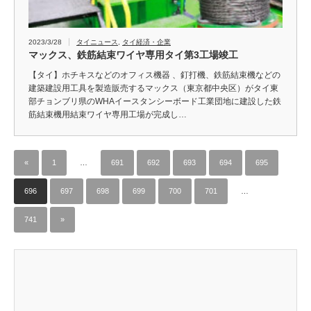
2023/3/28
タイニュース
,
タイ経済・企業
マックス、鉄筋結束ワイヤ専用タイ第3工場竣工
【タイ】ホチキスなどのオフィス機器 、釘打機、鉄筋結束機などの
建築建設用工具を製造販売するマックス（東京都中央区）がタイ東
部チョンブリ県のWHAイースタンシーボード工業団地に建設した鉄
筋結束機用結束ワイヤ専用工場が完成し…
«
1
…
691
692
693
694
695
696
697
698
699
700
701
…
741
»