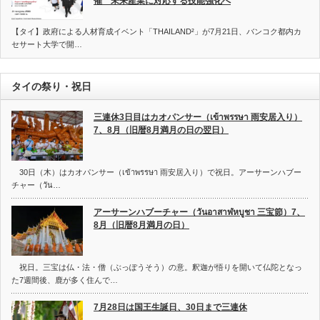
催 未来産業に対応する技能強化へ
【タイ】政府による人材育成イベント「THAILAND²」が7月21日、バンコク都内カ
セサート大学で開…
タイの祭り・祝日
三連休3日目はカオパンサー（เข้าพรรษา 雨安居入り）
7、8月（旧暦8月満月の日の翌日）
30日（木）はカオパンサー（เข้าพรรษา 雨安居入り）で祝日。アーサーンハブー
チャー（วัน…
アーサーンハブーチャー（วันอาสาฬหบูชา 三宝節）7、
8月（旧暦8月満月の日）
祝日。三宝は仏・法・僧（ぶっぽうそう）の意。釈迦が悟りを開いて仏陀となっ
た7週間後、鹿が多く住んで…
7月28日は国王生誕日、30日まで三連休