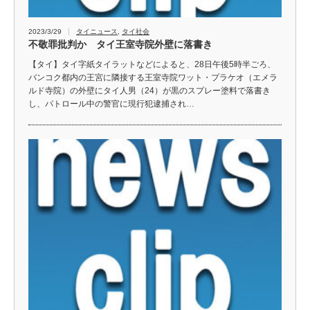
2023/3/29
タイニュース
,
タイ社会
不敬罪批判か タイ王室寺院外壁に落書き
【タイ】タイ字紙タイラットなどによると、28日午後5時半ごろ、
バンコク都内の王宮に隣接する王室寺院ワット・プラケオ（エメラ
ルド寺院）の外壁にタイ人男（24）が黒のスプレー塗料で落書き
し、パトロール中の警官に現行犯逮捕され…