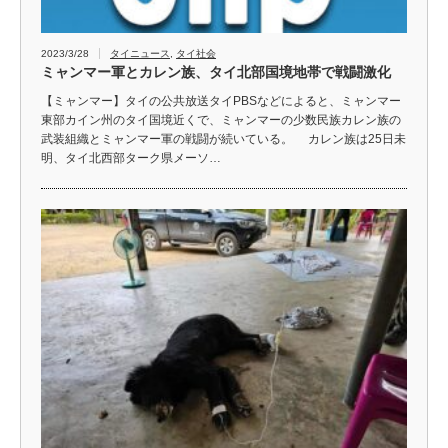
2023/3/28
タイニュース
,
タイ社会
ミャンマー軍とカレン族、タイ北部国境地帯で戦闘激化
【ミャンマー】タイの公共放送タイPBSなどによると、ミャンマー
東部カイン州のタイ国境近くで、ミャンマーの少数民族カレン族の
武装組織とミャンマー軍の戦闘が続いている。 カレン族は25日未
明、タイ北西部ターク県メーソ…