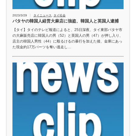
2023/3/29
タイニュース
,
タイ社会
パタヤの韓国人経営大麻店に強盗、韓国人と英国人逮捕
【タイ】タイのテレビ報道によると、25日深夜、タイ東部パタヤ市
の大麻販売店に韓国人の男（52）と英国人の男（47）が押し入り、
店主の韓国人男性（44）に殴るけるの暴行を加えた後、金庫にあっ
た現金約17万バーツを奪い逃走し…