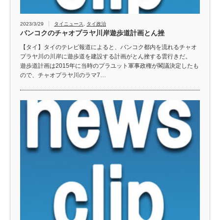
2023/3/29
タイニュース
,
タイ政治
バンコクのチャオプラヤ川岸遊歩道計画とん挫
【タイ】タイのテレビ報道によると、バンコク都内を流れるチャオ
プラヤ川の川岸に遊歩道を建設する計画がとん挫する雲行きだ。
遊歩道計画は2015年に当時のプラユット軍事政権が閣議決定したも
ので、チャオプラヤ川のラマ7…