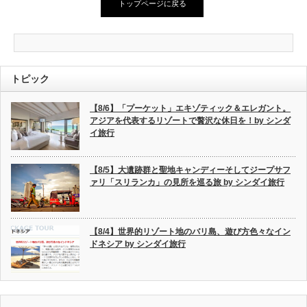
トップページに戻る
トピック
【8/6】「プーケット」エキゾティック＆エレガント。
アジアを代表するリゾートで贅沢な休日を！by シンダ
イ旅行
【8/5】大遺跡群と聖地キャンディーそしてジープサフ
ァリ「スリランカ」の見所を巡る旅 by シンダイ旅行
【8/4】世界的リゾート地のバリ島、遊び方色々なイン
ドネシア by シンダイ旅行