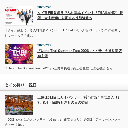
2026/7/20
タイ政府5省連携で人材育成イベント「THAILAND²」開
催 未来産業に対応する技能強化へ
【タイ】政府による人材育成イベント「THAILAND²」が7月21日、バンコク都内カ
セサート大学で開…
2026/7/17
『Ueno Thai Summer Fest 2026』×上野中央通り商店
会主催
『Ueno Thai Summer Fest 2026』×上野中央通り商店会主催 上野公園がもっ…
タイの祭り・祝日
三連休3日目はカオパンサー（เข้าพรรษา 雨安居入り）
7、8月（旧暦8月満月の日の翌日）
30日（木）はカオパンサー（เข้าพรรษา 雨安居入り）で祝日。アーサーンハブー
チャー（วัน…