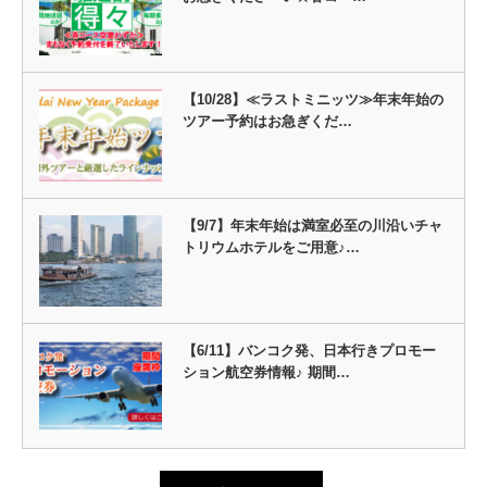
【10/28】≪ラストミニッツ≫年末年始の
ツアー予約はお急ぎくだ…
【9/7】年末年始は満室必至の川沿いチャ
トリウムホテルをご用意♪…
【6/11】バンコク発、日本行きプロモー
ション航空券情報♪ 期間…