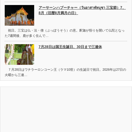
アーサーンハブーチャー（วันอาสาฬหบูชา 三宝節）7、
8月（旧暦8月満月の日）
祝日。三宝は仏・法・僧（ぶっぽうそう）の意。釈迦が悟りを開いて仏陀となっ
た7週間後、鹿が多く住んで…
7月28日は国王生誕日、30日まで三連休
７月28日はワチラーロンコーン王（ラマ10世）の生誕日で祝日。2026年は27日の
火曜から三連…