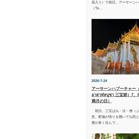
居入り）で祝日。アーサーン
（วัน…
2026-7-24
アーサーンハブーチャー（ว
อาสาฬหบูชา 三宝節）7
満月の日）
祝日。三宝は仏・法・僧（ぶ
意。釈迦が悟りを開いて仏陀と
鹿が多く住んで…