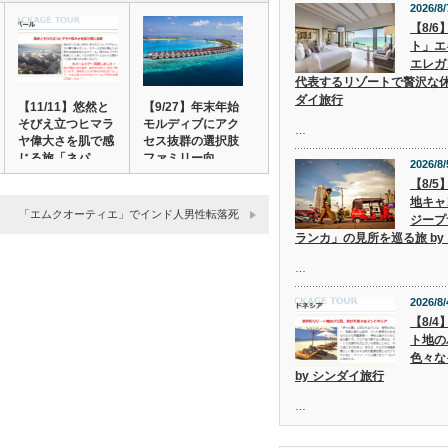
2026/8/
【8/
ト」エ
エレガ
代表するリゾートで贅沢な休
ダイ旅行
【11/11】悠然と
【9/27】年末年始
そびえ立つヒマラ
モルディブにアク
…
ヤ偉大さを肌で感
セス抜群の選択肢
じる旅「ネパ…
ファミリー向…
2026/8/
【8/
地キャ
「エムクオーティエ」でインド人男性転落死
ジープ
ランカ」の見所を巡る旅 by
…
2026/8/
【8/
ト地の
色々な
by シンダイ旅行
…