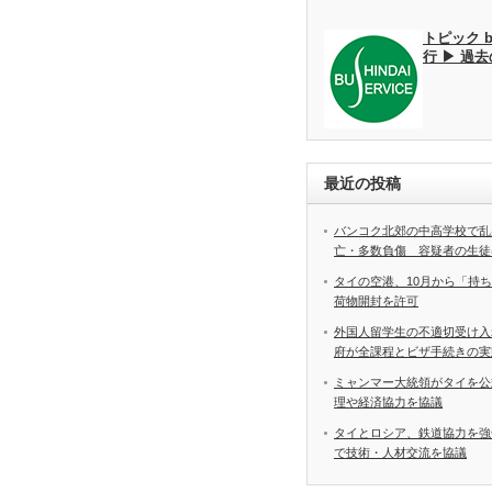
トピック 
行 ▶ 過
最近の投稿
バンコク北郊の中高学校で乱
亡・多数負傷 容疑者の生徒
タイの空港、10月から「持
荷物開封を許可
外国人留学生の不適切受け入
府が全課程とビザ手続きの実
ミャンマー大統領がタイを公
理や経済協力を協議
タイとロシア、鉄道協力を強
で技術・人材交流を協議