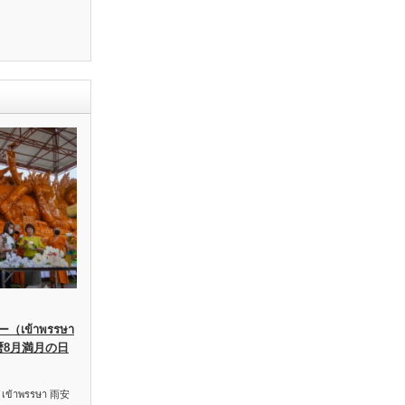
เข้าพรรษา
暦8月満月の日
าพรรษา 雨安