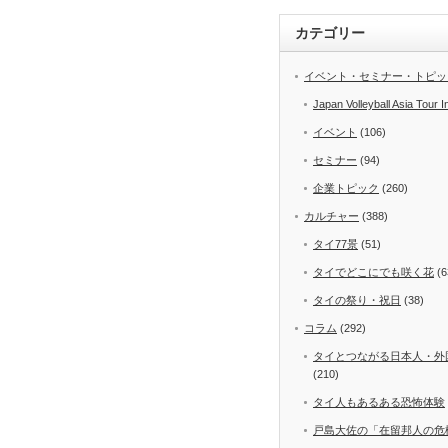
カテゴリー
イベント・セミナー・トピッ
Japan Volleyball Asia Tour I
イベント
(106)
セミナー
(94)
企業トピック
(260)
カルチャー
(388)
タイ77景
(51)
タイでどこにでも咲く花
(6
タイの祭り・祝日
(38)
コラム
(292)
タイとつながる日本人・外
(210)
タイ人もあるある恐怖体験
戸島大佐の「在留邦人の危