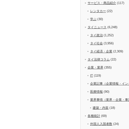
サービス・商品紹介
(117)
レンタカー
(22)
学ぶ
(30)
タイニュース
(6,248)
タイ政治
(1,252)
タイ社会
(3,956)
タイ経済・企業
(2,309)
タイ法律コラム
(22)
企業・業界
(355)
IT
(119)
企業記事（企業情報・イン
医療情報
(90)
業界事情（業界・企業・事
建築・内装
(18)
各種統計
(69)
外国人入国者数
(24)