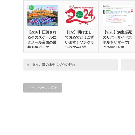
【2/16】圧倒され
【1/2】明けまし
【9/26】満室必死
るそのスケールに
ておめでとうござ
のリバーサイドホ
クメール帝国の栄
います！ソンクラ
テルをリザーブ!
華を偲ぶ「ア…
ンツアー202…
ご予約はお早…
タイ北部の山中にゾウの群れ
トップページに戻る