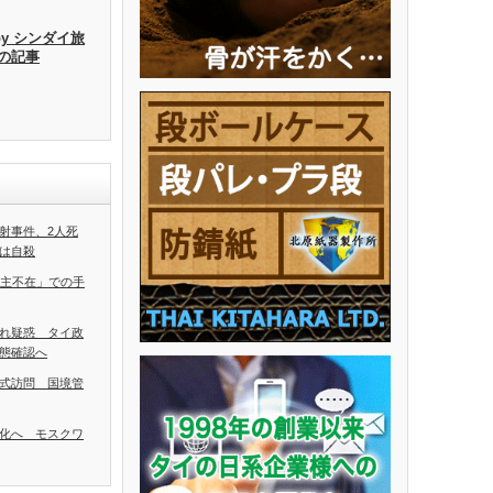
by シンダイ旅
去の記事
射事件、2人死
は自殺
ち主不在」での手
れ疑惑 タイ政
態確認へ
式訪問 国境管
化へ モスクワ