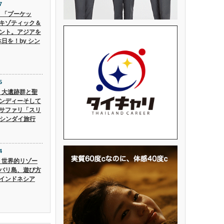
7
6】「プーケッ
キゾティック＆
ント。アジアを
日を！by シン
5
5】大遺跡群と聖
ンディーそして
サファリ「スリ
 シンダイ旅行
4
4】世界的リゾー
バリ島、遊び方
インドネシア