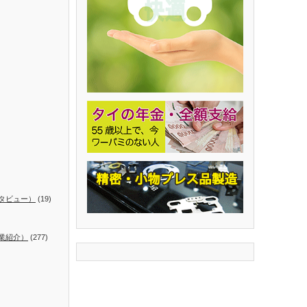
タビュー）
(19)
業紹介）
(277)