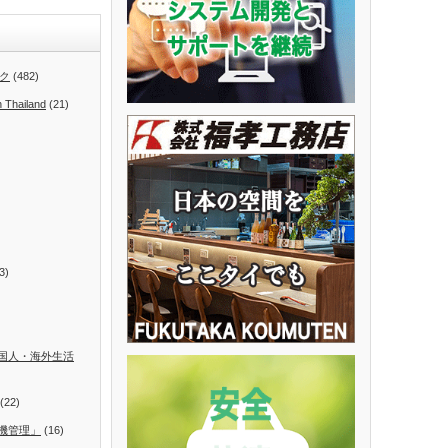
ク
(482)
n Thailand
(21)
3)
国人・海外生活
(22)
機管理」
(16)