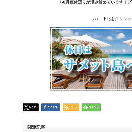
7-8月連休辺りが混み始めています！
↓↓↓ 下記をクリック 
Post
Share
RSS
feedly
関連記事