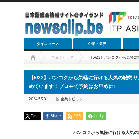
タイニュース
企業・業界
企業トピック
【5/23】バンコクから気軽
【5/23】バンコクから気軽に行ける人気の離島サ
めています！プロモで予約はお早めに♪
2024/5/23
企業トピック
Post
Share
RSS
feedly
バンコクから気軽に行ける人気の