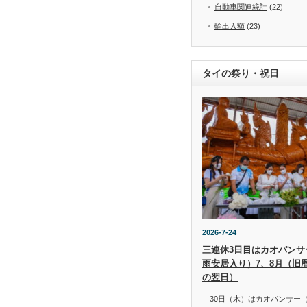
自動車関連統計
(22)
輸出入額
(23)
タイの祭り・祝日
2026-7-24
三連休3日目はカオパンサー（
雨安居入り）7、8月（旧
の翌日）
30日（木）はカオパンサー（เข้