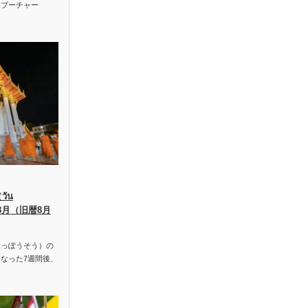
ハブーチャー
ัน
、8月（旧暦8月
っぽうそう）の
なった7週間後、