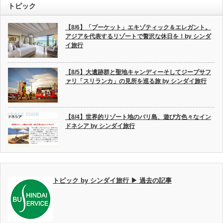
トピック
【8/6】「プーケット」エキゾティック＆エレガント。
アジアを代表するリゾートで贅沢な休日を！by シンダ
イ旅行
【8/5】大遺跡群と聖地キャンディーそしてジープサフ
ァリ「スリランカ」の見所を巡る旅 by シンダイ旅行
【8/4】世界的リゾート地のバリ島、遊び方色々なイン
ドネシア by シンダイ旅行
トピック by シンダイ旅行 ▶ 過去の記事