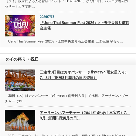
【タイ】政府による人材育成イベント「THAILAND²」が7月21日、バンコク都内カ
セサート大学で開…
2026/7/17
『Ueno Thai Summer Fest 2026』×上野中央通り商店
会主催
『Ueno Thai Summer Fest 2026』×上野中央通り商店会主催 上野公園がもっ…
タイの祭り・祝日
三連休3日目はカオパンサー（เข้าพรรษา 雨安居入り）
7、8月（旧暦8月満月の日の翌日）
30日（木）はカオパンサー（เข้าพรรษา 雨安居入り）で祝日。アーサーンハブー
チャー（วัน…
アーサーンハブーチャー（วันอาสาฬหบูชา 三宝節）7、
8月（旧暦8月満月の日）
祝日。三宝は仏・法・僧（ぶっぽうそう）の意。釈迦が悟りを開いて仏陀となっ