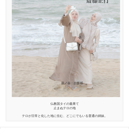
仏教国タイの最果て
止まぬテロの地
テロが日常と化した地に住む、どこにでもいる普通の姉妹。