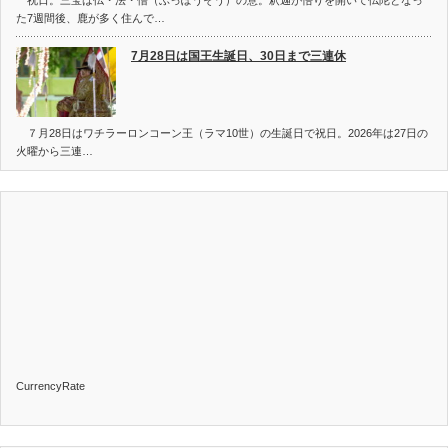
た7週間後、鹿が多く住んで…
7月28日は国王生誕日、30日まで三連休
７月28日はワチラーロンコーン王（ラマ10世）の生誕日で祝日。2026年は27日の
火曜から三連…
CurrencyRate