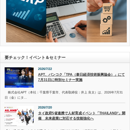
要チェック！イベント＆セミナー
2026/7/22
APT、バンコク「TPA（泰日経済技術振興協会）」にて
7月31日に特別セミナー実施
株式会社APT（本社：千葉県千葉市、代表取締役：井上 良太）は、2026年7月31
日（金）にタ…
2026/7/20
タイ政府5省連携で人材育成イベント「THAILAND²」開
催 未来産業に対応する技能強化へ