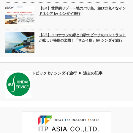
【8/4】世界的リゾート地のバリ島、遊び方色々なイン
ドネシア by シンダイ旅行
【8/3】ココナッツの緑と白砂のビーチのコントラスト
が眩しい秘島の楽園！「サムイ島」by シンダイ旅行
トピック by シンダイ旅行 ▶ 過去の記事