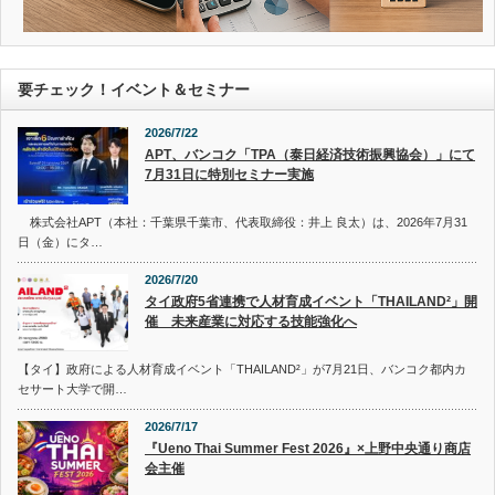
要チェック！イベント＆セミナー
2026/7/22
APT、バンコク「TPA（泰日経済技術振興協会）」にて
7月31日に特別セミナー実施
株式会社APT（本社：千葉県千葉市、代表取締役：井上 良太）は、2026年7月31
日（金）にタ…
2026/7/20
タイ政府5省連携で人材育成イベント「THAILAND²」開
催 未来産業に対応する技能強化へ
【タイ】政府による人材育成イベント「THAILAND²」が7月21日、バンコク都内カ
セサート大学で開…
2026/7/17
『Ueno Thai Summer Fest 2026』×上野中央通り商店
会主催