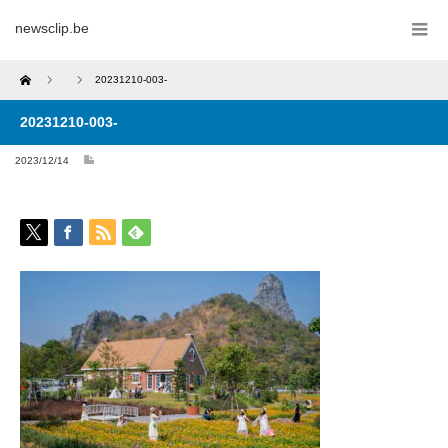
newsclip.be
Home
20231210-003-
20231210-003-
2023/12/14