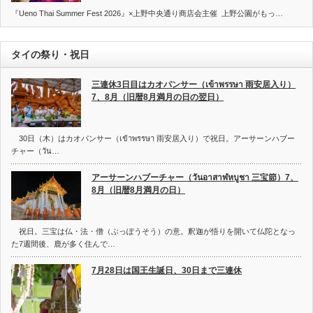
『Ueno Thai Summer Fest 2026』×上野中央通り商店会主催 上野公園がもっ…
タイの祭り・祝日
三連休3日目はカオパンサー（เข้าพรรษา 雨安居入り）
7、8月（旧暦8月満月の日の翌日）
30日（木）はカオパンサー（เข้าพรรษา 雨安居入り）で祝日。アーサーンハブー
チャー（วัน…
アーサーンハブーチャー（วันอาสาฬหบูชา 三宝節）7、
8月（旧暦8月満月の日）
祝日。三宝は仏・法・僧（ぶっぽうそう）の意。釈迦が悟りを開いて仏陀となっ
た7週間後、鹿が多く住んで…
7月28日は国王生誕日、30日まで三連休