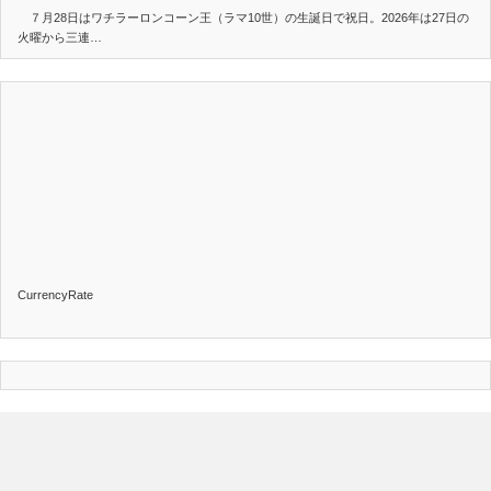
７月28日はワチラーロンコーン王（ラマ10世）の生誕日で祝日。2026年は27日の
火曜から三連…
CurrencyRate