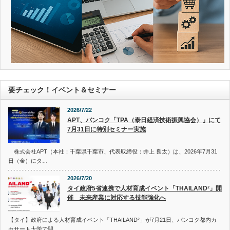
要チェック！イベント＆セミナー
2026/7/22
APT、バンコク「TPA（泰日経済技術振興協会）」にて
7月31日に特別セミナー実施
株式会社APT（本社：千葉県千葉市、代表取締役：井上 良太）は、2026年7月31
日（金）にタ…
2026/7/20
タイ政府5省連携で人材育成イベント「THAILAND²」開
催 未来産業に対応する技能強化へ
【タイ】政府による人材育成イベント「THAILAND²」が7月21日、バンコク都内カ
セサート大学で開…