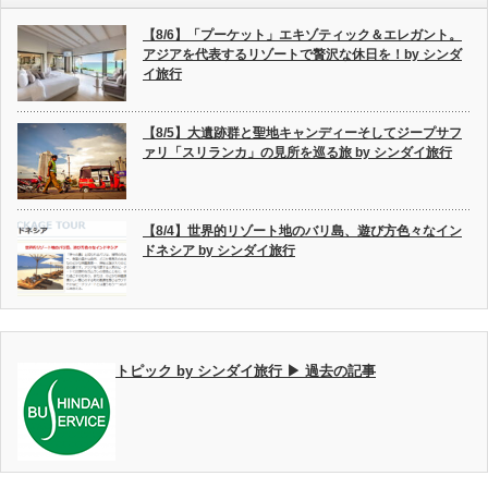
【8/6】「プーケット」エキゾティック＆エレガント。
アジアを代表するリゾートで贅沢な休日を！by シンダ
イ旅行
【8/5】大遺跡群と聖地キャンディーそしてジープサフ
ァリ「スリランカ」の見所を巡る旅 by シンダイ旅行
【8/4】世界的リゾート地のバリ島、遊び方色々なイン
ドネシア by シンダイ旅行
トピック by シンダイ旅行 ▶ 過去の記事