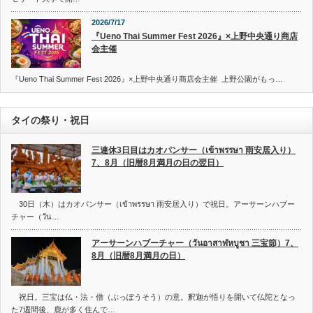
2026/7/17
『Ueno Thai Summer Fest 2026』×上野中央通り商店
会主催
『Ueno Thai Summer Fest 2026』×上野中央通り商店会主催 上野公園がもっ…
タイの祭り・祝日
三連休3日目はカオパンサー（เข้าพรรษา 雨安居入り）
7、8月（旧暦8月満月の日の翌日）
30日（木）はカオパンサー（เข้าพรรษา 雨安居入り）で祝日。アーサーンハブー
チャー（วัน…
アーサーンハブーチャー（วันอาสาฬหบูชา 三宝節）7、
8月（旧暦8月満月の日）
祝日。三宝は仏・法・僧（ぶっぽうそう）の意。釈迦が悟りを開いて仏陀となっ
た7週間後、鹿が多く住んで…