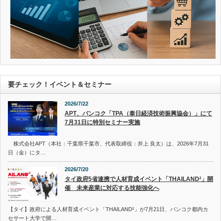
要チェック！イベント＆セミナー
2026/7/22
APT、バンコク「TPA（泰日経済技術振興協会）」にて
7月31日に特別セミナー実施
株式会社APT（本社：千葉県千葉市、代表取締役：井上 良太）は、2026年7月31
日（金）にタ…
2026/7/20
タイ政府5省連携で人材育成イベント「THAILAND²」開
催 未来産業に対応する技能強化へ
【タイ】政府による人材育成イベント「THAILAND²」が7月21日、バンコク都内カ
セサート大学で開…