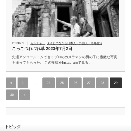
2023/7/2
カルチャー
,
タイとつながる日本人・外国人・海外生活
こっこつれづれ草 2023年7月2日
先週アンコールトムでセミプロのカメラマンの男の子に素敵な写真
を撮ってもらった。 この投稿をInstagramで見る …
«
1
…
24
25
26
27
28
29
30
»
トピック