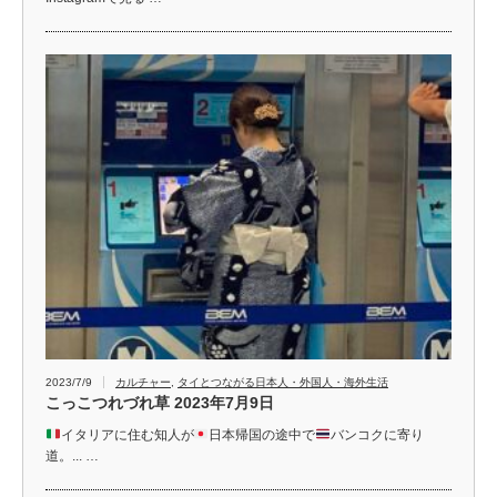
2023/7/9
カルチャー
,
タイとつながる日本人・外国人・海外生活
こっこつれづれ草 2023年7月9日
イタリアに住む知人が
日本帰国の途中で
バンコクに寄り
道。... …