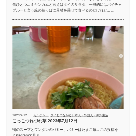
蕾ひとつ... ミヤンカムと言えばタイのサラダ、一般的にはパイチャ
プルーと言う緑の葉っぱに具材を乗せて食べるのだけれど... …
2023/7/12
カルチャー
,
タイとつながる日本人・外国人・海外生活
こっこつれづれ草 2023年7月12日
鴨のスープとワンタンのバミー、バミーはたまご麺... この投稿を
Instagramで見る …