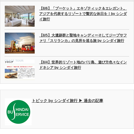
【8/6】「プーケット」エキゾティック＆エレガント。
アジアを代表するリゾートで贅沢な休日を！by シンダ
イ旅行
【8/5】大遺跡群と聖地キャンディーそしてジープサフ
ァリ「スリランカ」の見所を巡る旅 by シンダイ旅行
【8/4】世界的リゾート地のバリ島、遊び方色々なイン
ドネシア by シンダイ旅行
トピック by シンダイ旅行 ▶ 過去の記事