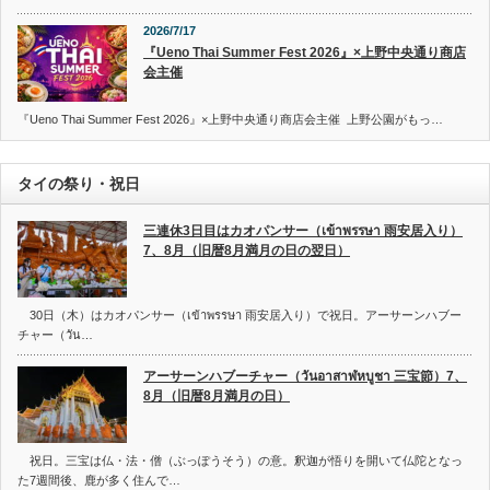
2026/7/17
『Ueno Thai Summer Fest 2026』×上野中央通り商店
会主催
『Ueno Thai Summer Fest 2026』×上野中央通り商店会主催 上野公園がもっ…
タイの祭り・祝日
三連休3日目はカオパンサー（เข้าพรรษา 雨安居入り）
7、8月（旧暦8月満月の日の翌日）
30日（木）はカオパンサー（เข้าพรรษา 雨安居入り）で祝日。アーサーンハブー
チャー（วัน…
アーサーンハブーチャー（วันอาสาฬหบูชา 三宝節）7、
8月（旧暦8月満月の日）
祝日。三宝は仏・法・僧（ぶっぽうそう）の意。釈迦が悟りを開いて仏陀となっ
た7週間後、鹿が多く住んで…