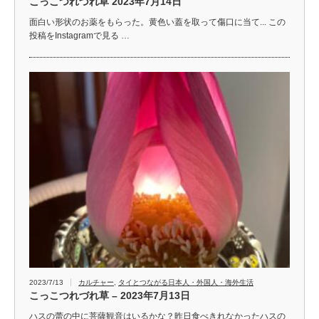
こっこつれづれ草 2023年7月14日
面白い形状のお薬をもらった。黄色い蓋を取って傷口に当て... この
投稿をInstagramで見る …
2023/7/13
カルチャー
,
タイとつながる日本人・外国人・海外生活
こっこつれづれ草 – 2023年7月13日
ハスの蕾の中に菩薩観音はいるかな？昨日食べきれなかったハスの