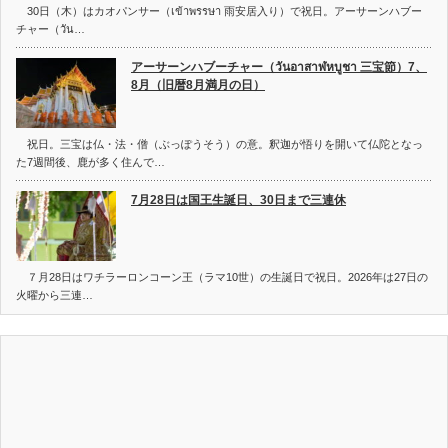
30日（木）はカオパンサー（เข้าพรรษา 雨安居入り）で祝日。アーサーンハブー
チャー（วัน…
アーサーンハブーチャー（วันอาสาฬหบูชา 三宝節）7、
8月（旧暦8月満月の日）
祝日。三宝は仏・法・僧（ぶっぽうそう）の意。釈迦が悟りを開いて仏陀となっ
た7週間後、鹿が多く住んで…
7月28日は国王生誕日、30日まで三連休
７月28日はワチラーロンコーン王（ラマ10世）の生誕日で祝日。2026年は27日の
火曜から三連…