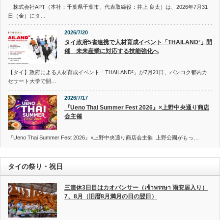
株式会社APT（本社：千葉県千葉市、代表取締役：井上 良太）は、2026年7月31
日（金）にタ…
2026/7/20
タイ政府5省連携で人材育成イベント「THAILAND²」開
催 未来産業に対応する技能強化へ
【タイ】政府による人材育成イベント「THAILAND²」が7月21日、バンコク都内カ
セサート大学で開…
2026/7/17
『Ueno Thai Summer Fest 2026』×上野中央通り商店
会主催
『Ueno Thai Summer Fest 2026』×上野中央通り商店会主催 上野公園がもっ…
タイの祭り・祝日
三連休3日目はカオパンサー（เข้าพรรษา 雨安居入り）
7、8月（旧暦8月満月の日の翌日）