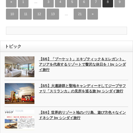
«
1
…
3
4
5
6
7
8
9
10
11
12
13
…
21
»
トピック
【8/6】「プーケット」エキゾティック＆エレガント。
アジアを代表するリゾートで贅沢な休日を！by シンダ
イ旅行
【8/5】大遺跡群と聖地キャンディーそしてジープサフ
ァリ「スリランカ」の見所を巡る旅 by シンダイ旅行
【8/4】世界的リゾート地のバリ島、遊び方色々なイン
ドネシア by シンダイ旅行