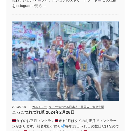
思わずシェア〜
タイ、バンコクのストリートフード
この投稿
をInstagramで見る …
2024/2/26
カルチャー
,
タイとつながる日本人・外国人・海外生活
こっこつれづれ草 2024年2月26日
タイのお正月ソンクラン
来る4月はタイのお正月でソンクラー
ンがあります。別名水掛け祭り
毎年13日〜15日の数日だけなので