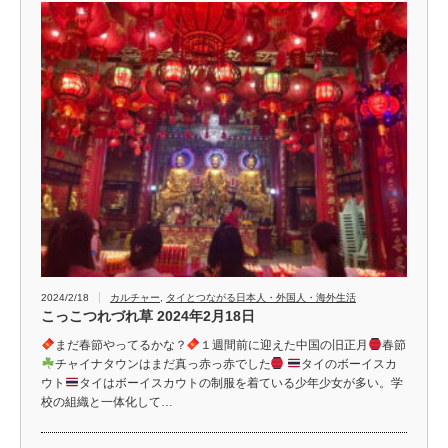
2024/2/18
カルチャー
,
タイとつながる日本人・外国人・海外生活
こっこつれづれ草 2024年2月18日
まだ春節やってるかな？
１週間前に迎えた中国の旧正月
春節
チャイナタウンはまだ真っ赤っ赤でした
タイのボーイスカ
ウト
タイはボーイスカウトの制服を着ている少年少女が多い。学
校の組織と一体化して…