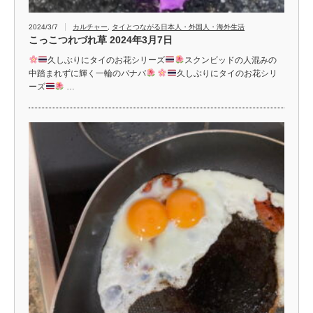
2024/3/7
カルチャー
,
タイとつながる日本人・外国人・海外生活
こっこつれづれ草 2024年3月7日
久しぶりにタイのお花シリーズ
スクンビッドの人混みの
中踏まれずに輝く一輪のバナバ
久しぶりにタイのお花シリ
ーズ
…