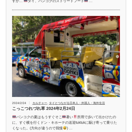
すが…
タイ、バンコクのストリートフード
…
2024/2/24
カルチャー
,
タイとつながる日本人・外国人・海外生活
こっこつれづれ草 2024年2月24日
バンコクの夏はもうすぐそこ
暑い
所用で歩いて出かけたの
に、すぐ横を行くドン・キホーテの送迎tuktukに駆け寄って乗りた
くなった。(方向が違うので我慢
) …