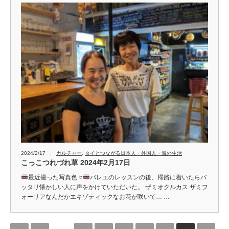
2024/2/17
カルチャー
,
タイとつながる日本人・外国人・海外生活
こっこつれづれ草 2024年2月17日
最近撮った写真色々
バレエのレッスンの後、帰路に着いたらバ
ッタリ懐かしい人に声をかけていただいた。 ザミオクルカス ザミフ
ォーリアなんだかエキゾティックなお花が咲いて… …