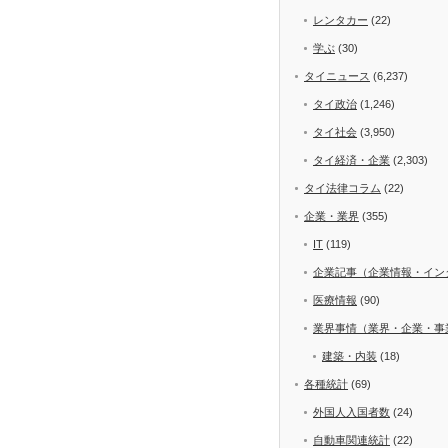
レンタカー
(22)
学ぶ
(30)
タイニュース
(6,237)
タイ政治
(1,246)
タイ社会
(3,950)
タイ経済・企業
(2,303)
タイ法律コラム
(22)
企業・業界
(355)
IT
(119)
企業記事（企業情報・イン
医療情報
(90)
業界事情（業界・企業・事
建築・内装
(18)
各種統計
(69)
外国人入国者数
(24)
自動車関連統計
(22)