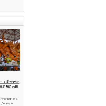
เข้าพรรษา
暦8月満月の日
าพรรษา 雨安
ハブーチャー