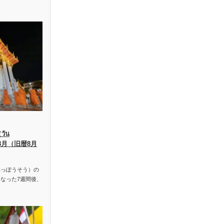
ัน
、8月（旧暦8月
っぽうそう）の
なった7週間後、