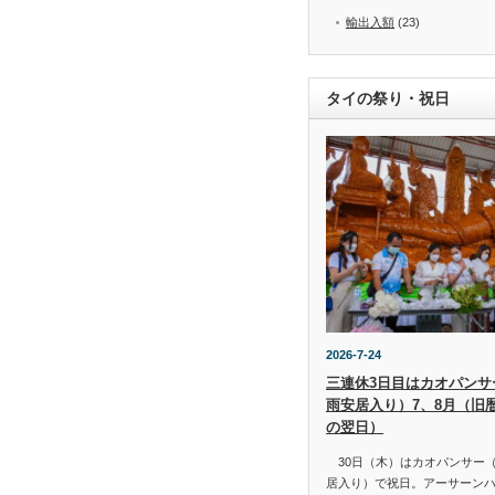
輸出入額
(23)
タイの祭り・祝日
2026-7-24
三連休3日目はカオパンサー（
雨安居入り）7、8月（旧
の翌日）
30日（木）はカオパンサー（เข้
居入り）で祝日。アーサーン