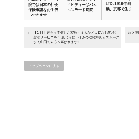
LTD. 1916年創
院では日本の社会
ィビティー@バム
業、京都で生ま…
保険申請をお手伝
ルンラード病院
いできます。
【7/11】来タイ不慣れな家族・友人など大切なお客様に
前立腺
空港サービスを！ 夏（お盆）休みの混雑時期もスムーズ
な入出国で安心＆喜ばれます♪
トップページに戻る