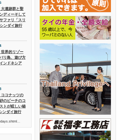
5
5】大遺跡群と聖
ンディーそして
サファリ「スリ
 シンダイ旅行
4
4】世界的リゾー
バリ島、遊び方
インドネシア
3
3】ココナッツの
砂のビーチのコ
ストが眩しい秘
 シンダイ旅行
ur3days.shtml…