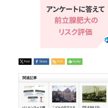
Post
Share
RSS
feedly
関連記事
ITP ASIA CO.,
バムルンラード病
こどもの日アクテ