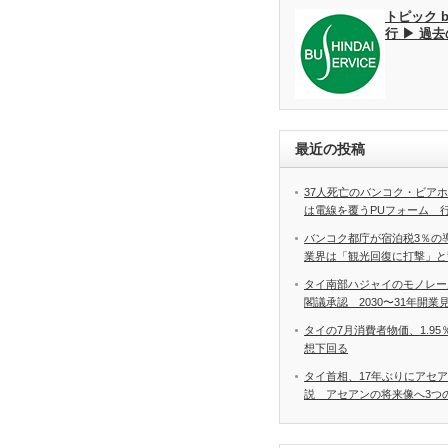
トピック 
行 ▶ 過
最近の投稿
37人死亡のバンコク・ビア
は電線を覆うPUフォーム 
バンコク都庁が宿泊税3％の
業界は「観光回復に打撃」と
タイ南部ハジャイのモノレー
閣議承認 2030〜31年開業
タイの7月消費者物価、1.9
想下回る
タイ首相、17年ぶりにアセ
説 アセアンの将来像へ3つ