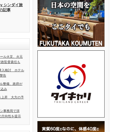
by シンダイ旅
去の記事
ホール火災、火元
行政監督責任も
導入検討 ホテル
警告
ル整備、政府が
見込み
5％上昇 大方の予
アン事務局で演
の方向性を提示