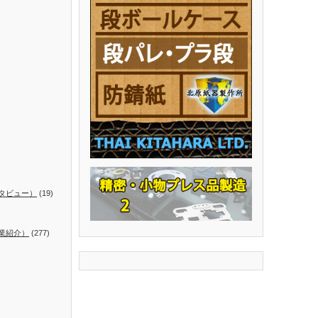
タビュー）
(19)
業紹介）
(277)