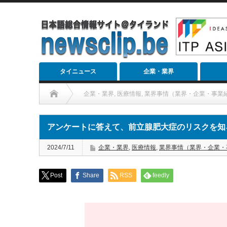
タイニュース
企業・業界
企業・業界
,
医療情報
,
業界事情（業界・企業・事業
アンケートに答えて、前立腺肥大症のリスクを知
2024/7/11
企業・業界
,
医療情報
,
業界事情（業界・企業・
Post
Share
RSS
feedly