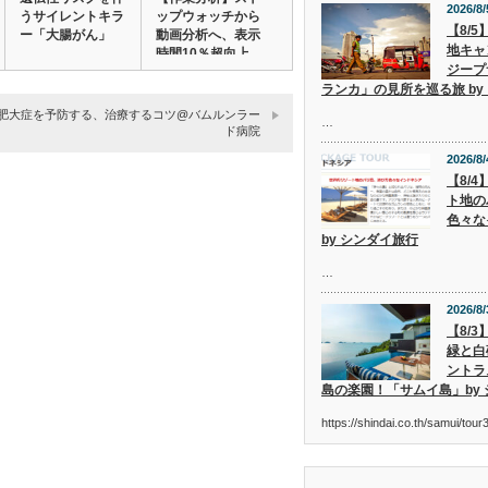
2026/8/
うサイレントキラ
ップウォッチから
【8/
ー「大腸がん」
動画分析へ、表示
地キャ
時間10％超向上…
ジープ
ランカ」の見所を巡る旅 by
肥大症を予防する、治療するコツ@バムルンラー
…
ド病院
2026/8/
【8/
ト地の
色々な
by シンダイ旅行
…
2026/8/
【8/
緑と白
ントラ
島の楽園！「サムイ島」by
https://shindai.co.th/samui/to