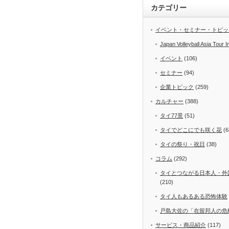
カテゴリー
イベント・セミナー・トピッ
Japan Volleyball Asia Tour I
イベント
(106)
セミナー
(94)
企業トピック
(259)
カルチャー
(388)
タイ77景
(51)
タイでどこにでも咲く花
(6
タイの祭り・祝日
(38)
コラム
(292)
タイとつながる日本人・外
(210)
タイ人もあるある恐怖体験
戸島大佐の「在留邦人の危
サービス・商品紹介
(117)