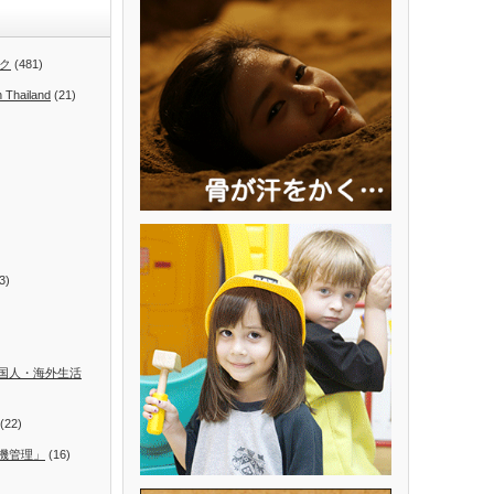
ク
(481)
n Thailand
(21)
3)
国人・海外生活
(22)
機管理」
(16)