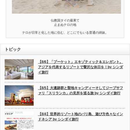
仏教国タイの最果て
止まぬテロの地
テロが日常と化した地に住む、どこにでもいる普通の姉妹。
トピック
【8/6】「プーケット」エキゾティック＆エレガント。
アジアを代表するリゾートで贅沢な休日を！by シンダ
イ旅行
【8/5】大遺跡群と聖地キャンディーそしてジープサフ
ァリ「スリランカ」の見所を巡る旅 by シンダイ旅行
【8/4】世界的リゾート地のバリ島、遊び方色々なイン
ドネシア by シンダイ旅行