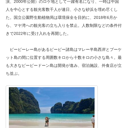
演、2000年公開）のロケ地として一躍有名になり、一時は中国
人を中心とする観光客数千人が連日、小さな砂浜を埋め尽くし
た。国立公園野生動植物局は環境保全を目的に、2018年6月か
ら、マヤ湾への観光客の立ち入りを禁止。人数制限などの条件付
きで2022年に受け入れを再開した。
ピーピーレー島があるピーピー諸島はマレー半島西岸とプーケ
ット島の間に位置する周囲数キロから十数キロの小さな島々。最
も大きなピーピードーン島は開発が進み、宿泊施設、外食店が立
ち並ぶ。