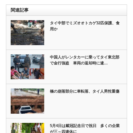
関連記事
タイ中部でミズオオトカゲ32匹保護、食
用か
中国人がレンタカーに乗ってタイ東北部
で金行強盗 車両の返却時に逮…
橋の崩落部分に車転落、タイ人男性重傷
5月4日は戴冠記念日で祝日 多くの企業
が三～四連休に