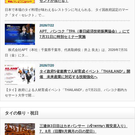
ゼントが当たる！
日本で本場のタイ料理が味わえるレストランに与えられる、 タイ国政府認定のマー
ク「タイ・セレクト」で…
2026/7/22
APT、バンコク「TPA（泰日経済技術振興協会）」にて
7月31日に特別セミナー実施
株式会社APT（本社：千葉県千葉市、代表取締役：井上 良太）は、2026年7月31
日（金）にタ…
2026/7/20
タイ政府5省連携で人材育成イベント「THAILAND²」開
催 未来産業に対応する技能強化へ
【タイ】政府による人材育成イベント「THAILAND²」が7月21日、バンコク都内カ
セサート大学で開…
タイの祭り・祝日
三連休3日目はカオパンサー（เข้าพรรษา 雨安居入り）
7、8月（旧暦8月満月の日の翌日）