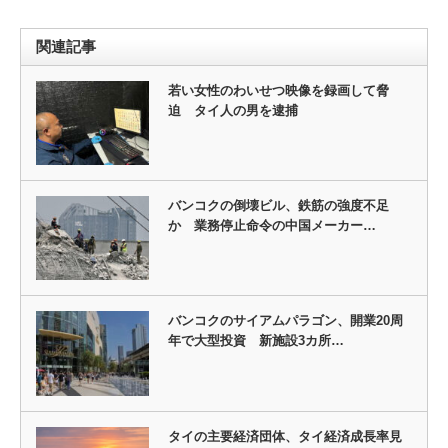
関連記事
若い女性のわいせつ映像を録画して脅
迫 タイ人の男を逮捕
バンコクの倒壊ビル、鉄筋の強度不足
か 業務停止命令の中国メーカー…
バンコクのサイアムパラゴン、開業20周
年で大型投資 新施設3カ所…
タイの主要経済団体、タイ経済成長率見