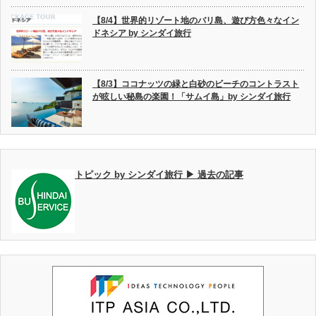
【8/4】世界的リゾート地のバリ島、遊び方色々なイン
ドネシア by シンダイ旅行
【8/3】ココナッツの緑と白砂のビーチのコントラスト
が眩しい秘島の楽園！「サムイ島」by シンダイ旅行
トピック by シンダイ旅行 ▶ 過去の記事