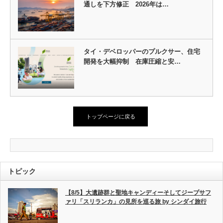
通しを下方修正 2026年は…
タイ・デベロッパーのプルクサー、住宅
開発を大幅抑制 在庫圧縮と安…
トップページに戻る
トピック
【8/5】大遺跡群と聖地キャンディーそしてジープサフ
ァリ「スリランカ」の見所を巡る旅 by シンダイ旅行