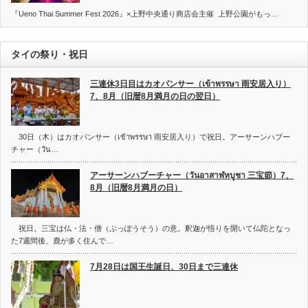
『Ueno Thai Summer Fest 2026』×上野中央通り商店会主催 上野公園がもっ…
タイの祭り・祝日
三連休3日目はカオパンサー（เข้าพรรษา 雨安居入り）
7、8月（旧暦8月満月の日の翌日）
30日（木）はカオパンサー（เข้าพรรษา 雨安居入り）で祝日。アーサーンハブー
チャー（วัน…
アーサーンハブーチャー（วันอาสาฬหบูชา 三宝節）7、
8月（旧暦8月満月の日）
祝日。三宝は仏・法・僧（ぶっぽうそう）の意。釈迦が悟りを開いて仏陀となっ
た7週間後、鹿が多く住んで…
7月28日は国王生誕日、30日まで三連休