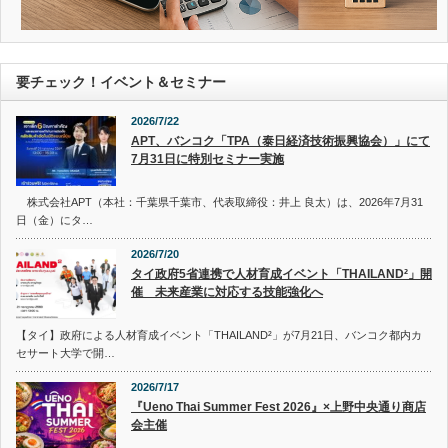
要チェック！イベント＆セミナー
2026/7/22
APT、バンコク「TPA（泰日経済技術振興協会）」にて
7月31日に特別セミナー実施
株式会社APT（本社：千葉県千葉市、代表取締役：井上 良太）は、2026年7月31
日（金）にタ…
2026/7/20
タイ政府5省連携で人材育成イベント「THAILAND²」開
催 未来産業に対応する技能強化へ
【タイ】政府による人材育成イベント「THAILAND²」が7月21日、バンコク都内カ
セサート大学で開…
2026/7/17
『Ueno Thai Summer Fest 2026』×上野中央通り商店
会主催