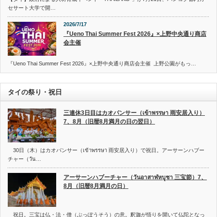
セサート大学で開…
2026/7/17
『Ueno Thai Summer Fest 2026』×上野中央通り商店
会主催
『Ueno Thai Summer Fest 2026』×上野中央通り商店会主催 上野公園がもっ…
タイの祭り・祝日
三連休3日目はカオパンサー（เข้าพรรษา 雨安居入り）
7、8月（旧暦8月満月の日の翌日）
30日（木）はカオパンサー（เข้าพรรษา 雨安居入り）で祝日。アーサーンハブー
チャー（วัน…
アーサーンハブーチャー（วันอาสาฬหบูชา 三宝節）7、
8月（旧暦8月満月の日）
祝日。三宝は仏・法・僧（ぶっぽうそう）の意。釈迦が悟りを開いて仏陀となっ