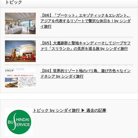
トピック
【8/6】「プーケット」エキゾティック＆エレガント。
アジアを代表するリゾートで贅沢な休日を！by シンダ
イ旅行
【8/5】大遺跡群と聖地キャンディーそしてジープサフ
ァリ「スリランカ」の見所を巡る旅 by シンダイ旅行
【8/4】世界的リゾート地のバリ島、遊び方色々なイン
ドネシア by シンダイ旅行
トピック by シンダイ旅行 ▶ 過去の記事