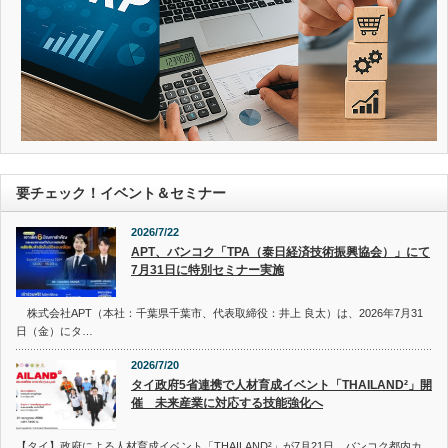
要チェック！イベント＆セミナー
2026/7/22
APT、バンコク「TPA（泰日経済技術振興協会）」にて
7月31日に特別セミナー実施
株式会社APT（本社：千葉県千葉市、代表取締役：井上 良太）は、2026年7月31
日（金）にタ…
2026/7/20
タイ政府5省連携で人材育成イベント「THAILAND²」開
催 未来産業に対応する技能強化へ
【タイ】政府による人材育成イベント「THAILAND²」が7月21日、バンコク都内カ