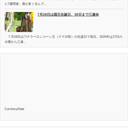
た7週間後、鹿が多く住んで…
7月28日は国王生誕日、30日まで三連休
７月28日はワチラーロンコーン王（ラマ10世）の生誕日で祝日。2026年は27日の
火曜から三連…
CurrencyRate