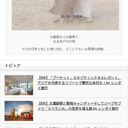
仏教国タイの最果て
止まぬテロの地
テロが日常と化した地に住む、どこにでもいる普通の姉妹。
トピック
【8/6】「プーケット」エキゾティック＆エレガント。
アジアを代表するリゾートで贅沢な休日を！by シンダ
イ旅行
【8/5】大遺跡群と聖地キャンディーそしてジープサフ
ァリ「スリランカ」の見所を巡る旅 by シンダイ旅行