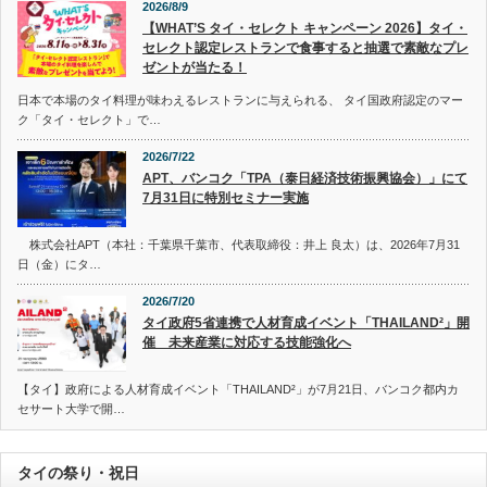
2026/8/9
【WHAT’S タイ・セレクト キャンペーン 2026】タイ・
セレクト認定レストランで食事すると抽選で素敵なプレ
ゼントが当たる！
日本で本場のタイ料理が味わえるレストランに与えられる、 タイ国政府認定のマー
ク「タイ・セレクト」で…
2026/7/22
APT、バンコク「TPA（泰日経済技術振興協会）」にて
7月31日に特別セミナー実施
株式会社APT（本社：千葉県千葉市、代表取締役：井上 良太）は、2026年7月31
日（金）にタ…
2026/7/20
タイ政府5省連携で人材育成イベント「THAILAND²」開
催 未来産業に対応する技能強化へ
【タイ】政府による人材育成イベント「THAILAND²」が7月21日、バンコク都内カ
セサート大学で開…
タイの祭り・祝日