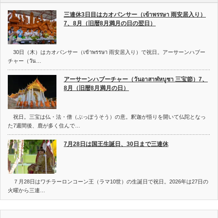
三連休3日目はカオパンサー（เข้าพรรษา 雨安居入り）
7、8月（旧暦8月満月の日の翌日）
30日（木）はカオパンサー（เข้าพรรษา 雨安居入り）で祝日。アーサーンハブー
チャー（วัน…
アーサーンハブーチャー（วันอาสาฬหบูชา 三宝節）7、
8月（旧暦8月満月の日）
祝日。三宝は仏・法・僧（ぶっぽうそう）の意。釈迦が悟りを開いて仏陀となっ
た7週間後、鹿が多く住んで…
7月28日は国王生誕日、30日まで三連休
７月28日はワチラーロンコーン王（ラマ10世）の生誕日で祝日。2026年は27日の
火曜から三連…