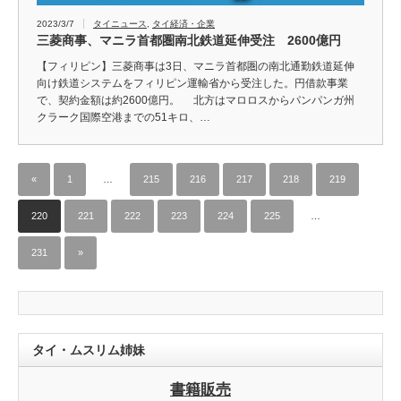
2023/3/7
タイニュース
,
タイ経済・企業
三菱商事、マニラ首都圏南北鉄道延伸受注 2600億円
【フィリピン】三菱商事は3日、マニラ首都圏の南北通勤鉄道延伸
向け鉄道システムをフィリピン運輸省から受注した。円借款事業
で、契約金額は約2600億円。 北方はマロロスからパンパンガ州
クラーク国際空港までの51キロ、…
«
1
…
215
216
217
218
219
220
221
222
223
224
225
…
231
»
タイ・ムスリム姉妹
書籍販売