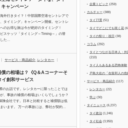
企業トピック
(259)
」キャンペーン
カルチャー
(388)
海外行きタイ？！中部国際空港セントレアで
タイ77景
(51)
、タイミング」キャンペーン開催。セントレ
イへのお得な旅は今が絶好のタイミング！
タイでどこにでも咲く花
(6
ビスケッツ「タイミング～Timing～」の替
タイの祭り・祝日
(38)
した…
コラム
(292)
タイとつながる日本人・外
(210)
サービス・商品紹介
,
レンタカー
タイ人もあるある恐怖体験
補償の相場は？《Q＆Aコーナーそ
戸島大佐の「在留邦人の危
タイ創和サービス
サービス・商品紹介
(117)
際のお話です。レンタカーに限ったことでは
レンタカー
(22)
が、事故の補償の相場はいくらでしょうか？
学ぶ
(30)
保険会社です。日本と比較すると補償額は低
タイニュース
(6,237)
まいます。 万一の事故には、弊社が契約…
タイ政治
(1,246)
タイ社会
(3,950)