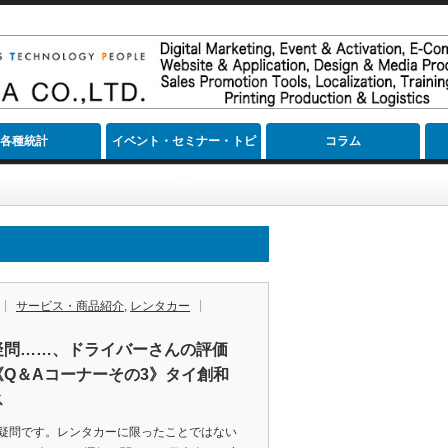
各種統計
イベント・セミナー・トピ
コラム
ック
サービス・商品紹介
,
レンタカー
疑問……、ドライバーさんの評価
《Q＆Aコーナーその3》タイ創和
ス
疑問です。レンタカーに限ったことではない