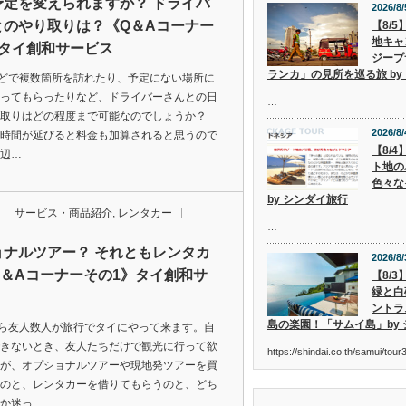
予定を変えられますか？ ドライバ
2026/8/
とのやり取りは？《Q＆Aコーナー
【8/
地キャ
》タイ創和サービス
ジープ
ランカ」の見所を巡る旅 by
どで複数箇所を訪れたり、予定にない場所に
ってもらったりなど、ドライバーさんとの日
…
り取りはどの程度まで可能なのでしょうか？
2026/8/
時間が延びると料金も加算されると思うので
【8/
辺…
ト地の
色々な
by シンダイ旅行
サービス・商品紹介
,
レンタカー
…
ョナルツアー？ それともレンタカ
2026/8/
Q＆Aコーナーその1》タイ創和サ
【8/
緑と白
ントラ
島の楽園！「サムイ島」by
ら友人数人が旅行でタイにやって来ます。自
きないとき、友人たちだけで観光に行って欲
https://shindai.co.th/samui/to
が、オプショナルツアーや現地発ツアーを買
のと、レンタカーを借りてもらうのと、どち
か迷っ…