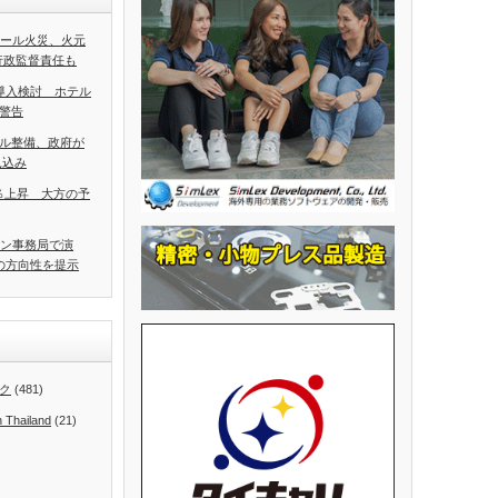
ホール火災、火元
行政監督責任も
導入検討 ホテル
警告
ル整備、政府が
見込み
5％上昇 大方の予
アン事務局で演
の方向性を提示
ク
(481)
n Thailand
(21)