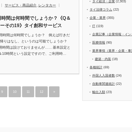
タイ経済・企業
(2,303)
サービス・商品紹介
,
レンタカー
タイ法律コラム
(22)
用時間は何時間でしょうか？《Q＆
企業・業界
(355)
ーその19》タイ創和サービス
IT
(119)
企業記事（企業情報・イン
用時間は何時間でしょうか？ 例えば行きだ
帰りはなし、というのは可能でしょうか？
医療情報
(90)
用時間は設けておりませんが…… 基本設定と
業界事情（業界・企業・事
＆10時間という設定ですので、ご利用時…
建築・内装
(18)
各種統計
(69)
外国人入国者数
(24)
自動車関連統計
(22)
9
10
11
12
»
輸出入額
(23)