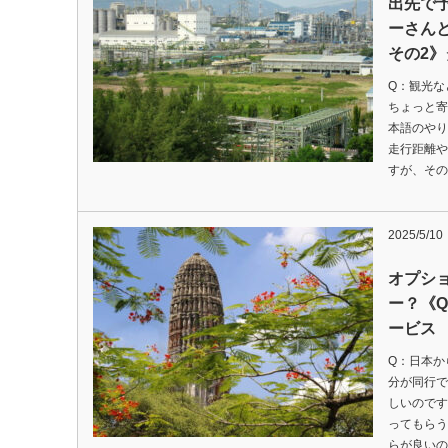
出先で
ーさん
その2
Q：観光な
ちょっと寄
本語のや
走行距離や
すが、その
2025/5/10
オプシ
ー？《
ービス
Q：日本か
分が同行で
しいのです
ってもらう
らが良いの