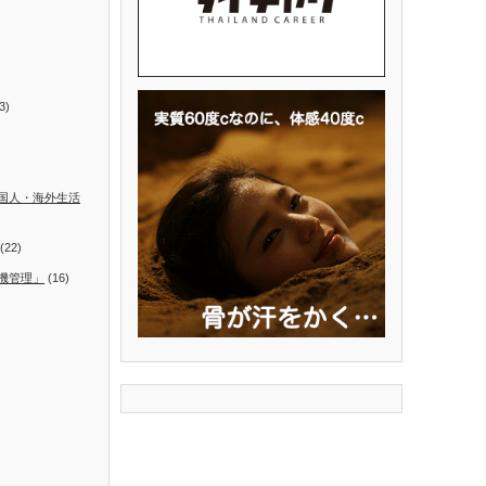
3)
国人・海外生活
(22)
機管理」
(16)