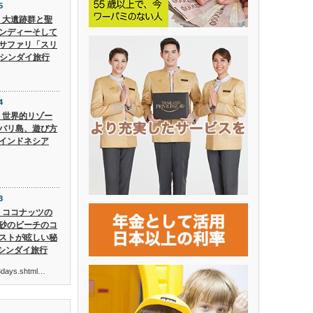
5
5】大遺跡群と聖
ンディーそして
サファリ「スリ
 シンダイ旅行
4
4】世界的リゾー
バリ島、遊び方
インドネシア
3
3】ココナッツの
砂のビーチのコ
ストが眩しい秘
 シンダイ旅行
ur3days.shtml…