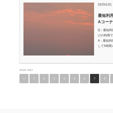
2025/1/31
最短利
Aコーナ
Q：最短利
けの利用で
A：最短利
して5時間
PAGE NAVI
«
1
2
3
4
5
6
7
8