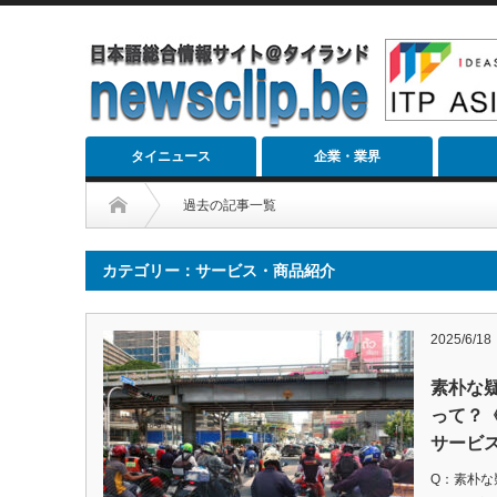
タイニュース
企業・業界
過去の記事一覧
カテゴリー：サービス・商品紹介
2025/6/18
素朴な
って？
サービ
Q：素朴な