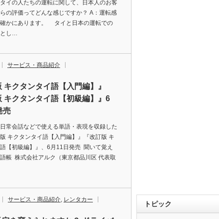
タイの人たちの運転に関して、日本人のお客
らの評価ってどんな感じですか？ A：運転感
は確かにあります。 タイと日本の運転での
とし…
サービス・商品紹介
版 キクタンタイ語【入門編】』
 キクタンタイ語【初級編】』6
発売
日常会話などで使える単語・表現を収録した
版 キクタンタイ語【入門編】』『改訂版 キ
語【初級編】』、6月11日発売 聞いて覚え
語帳 株式会社アルク（東京都品川区 代表取
サービス・商品紹介
,
レンタカー
トピック