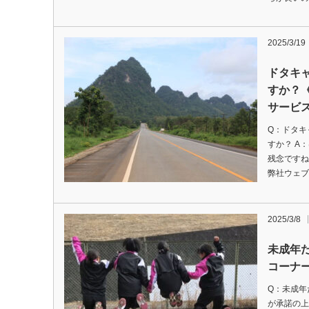
2025/3/19
ドタキ
すか？《
サービ
Q：ドタキ
すか？ A
残念ですね
弊社ウェブ
2025/3/8
未成年
コーナ
Q：未成年
が承諾の上