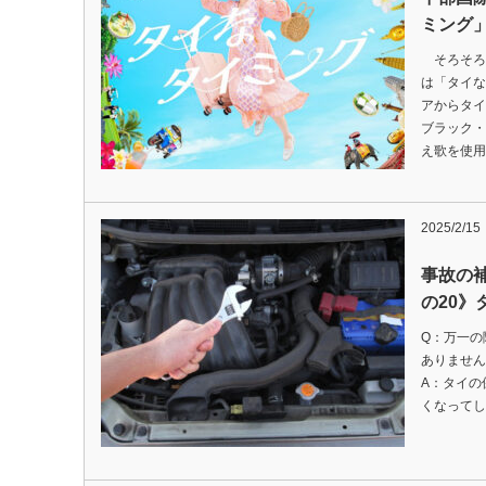
ミング
そろそろ
は「タイな
アからタ
ブラック・
え歌を使用
2025/2/15
事故の
の20》
Q：万一の
ありません
A：タイの
くなってし