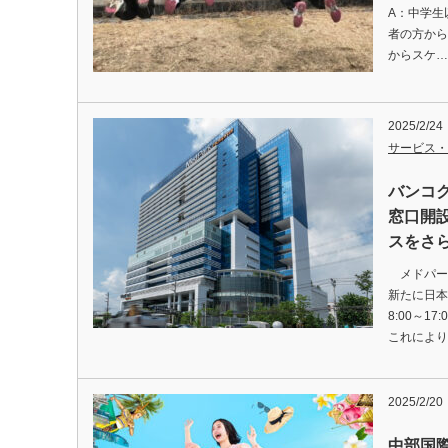
A：中学生
者の方から
からスケ…
2025/2/24
サービス・
バンコ
窓口開
スをさ
メドパーク
新たに日本語
8:00～
これにより
2025/2/20
中部国