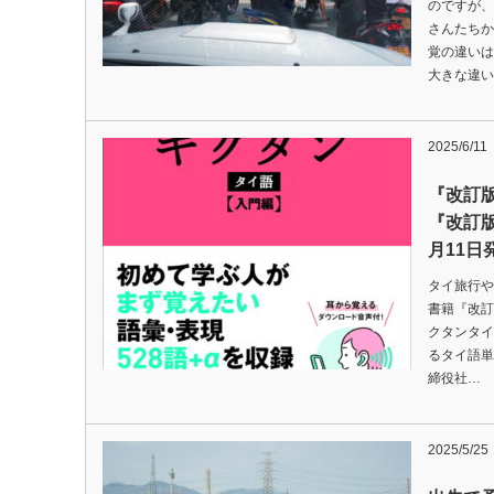
のですが、
さんたちか
覚の違い
大きな違い
2025/6/11
『改訂
『改訂版
月11日
タイ旅行や
書籍『改訂
クタンタイ
るタイ語単
締役社…
2025/5/25