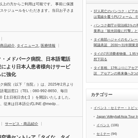
以上の方からご利用は可能です。 事前に保護
スケジュールをいただきます。当日お子さま
37人死亡のバンコク・ビア
は電線を覆うPUフォーム 
バンコク都庁が宿泊税3％の
業界は「観光回復に打撃」と
タイ南部ハジャイのモノレー
閣議承認 2030〜31年開業
商品紹介
,
タイニュース
,
医療情報
タイの7月消費者物価、1.9
ク・メドパーク病院、日本語電話
想下回る
設により日本人患者様向けサービ
タイ首相、17年ぶりにアセ
説 アセアンの将来像へ3つ
らに強化
病院（以下「当院」）は、2025年2月より
電話窓口（TEL：080-992-8650、毎日
カテゴリー
17:00【土日祝日含む】）を開設いたしました。
、従来は日本語公式LINE @medp…
イベント・セミナー・トピッ
Japan Volleyball Asia Tour I
サービス・商品紹介
イベント
(106)
セミナー
(94)
際空港セントレア「タイな、タイ