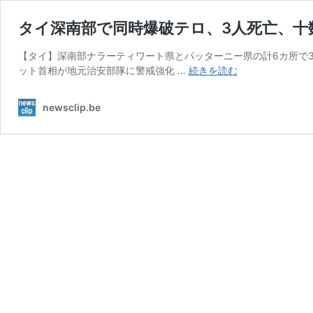
タイ深南部で同時爆破テロ、3人死亡、十
【タイ】深南部ナラーティワート県とパッターニー県の計6カ所で
タ
ット首相が地元治安部隊に警戒強化 …
続きを読む
イ
深
newsclip.be
南
部
で
同
時
爆
破
テ
ロ、
3
人
死
亡、
十