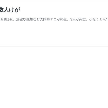
数人けが
3月8日夜、爆破や銃撃などの同時テロが発生、3人が死亡、少なくとも