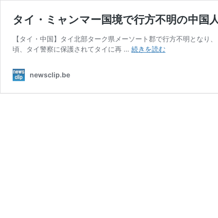
タイ・ミャンマー国境で行方不明の中国
【タイ・中国】タイ北部ターク県メーソート郡で行方不明となり、
タ
頃、タイ警察に保護されてタイに再 …
続きを読む
イ・
ミ
newsclip.be
ャ
ン
マ
ー
国
境
で
行
方
不
明
の
中
国