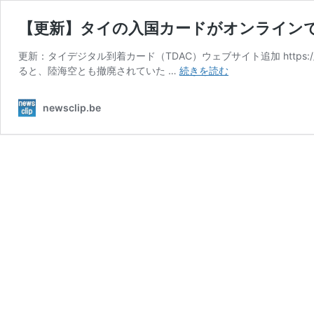
【更新】タイの入国カードがオンラインで
更新：タイデジタル到着カード（TDAC）ウェブサイト追加 https://tdac.i
【更
ると、陸海空とも撤廃されていた …
続きを読む
新】
タ
newsclip.be
イ
の
入
国
カ
ー
ド
が
オ
ン
ラ
イ
ン
で